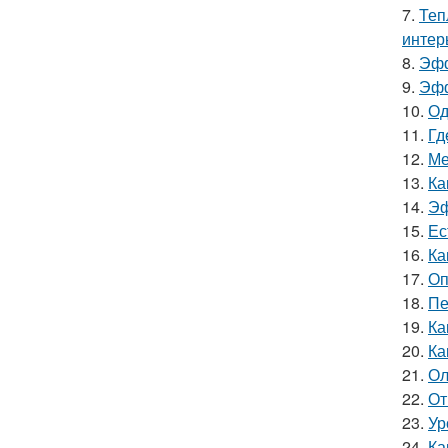
7.
Теп
интер
8.
Эфф
9.
Эфф
10.
Од
11.
Гд
12.
Ме
13.
Ка
14.
Эф
15.
Ес
16.
Ка
17.
Оп
18.
Пе
19.
Ка
20.
Ка
21.
Ол
22.
От
23.
Ур
24.
Ка