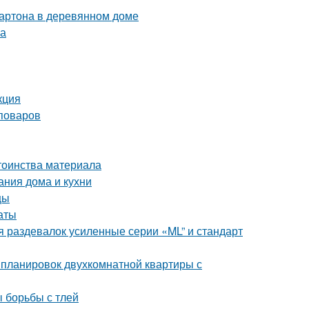
картона в деревянном доме
ка
кция
поваров
тоинства материала
ания дома и кухни
цы
аты
 раздевалок усиленные серии «ML” и стандарт
 планировок двухкомнатной квартиры с
ы борьбы с тлей