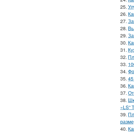
25.
Ул
26.
Ка
27.
За
28.
Вы
29.
За
30.
Ка
31.
Ку
32.
Пл
33.
10
34.
Фо
35.
45
36.
Ка
37.
От
38.
Шк
«LS” 
39.
Пл
разм
40.
Ка