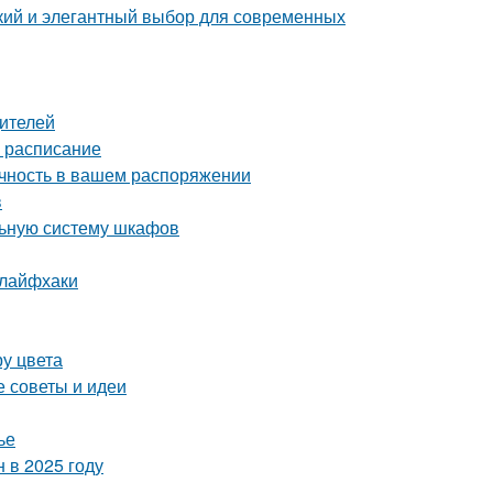
ий и элегантный выбор для современных
дителей
е расписание
ечность в вашем распоряжении
в
льную систему шкафов
 лайфхаки
ру цвета
е советы и идеи
ье
 в 2025 году