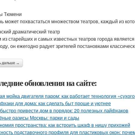
ы Тюмени
ь может похвастаться множеством театров, каждый из кото
ский драматический театр
 из старейших и самых известных театров города являетс
году, он ежегодно радует зрителей постановками классичес
ь дальше →
ледние обновления на сайте:
ая мойка двигателя паром: как работает технология «сухог
фхаки для дома: как сделать быт проще и уютнее
 быстро привести дом в порядок: 20 полезных лайфхаков
ёные оазисы Москвы: парки и сады
номия пространства: как встроить шкаф в нишу прихожей
ность подставочного профиля для пластиковых окон: поче