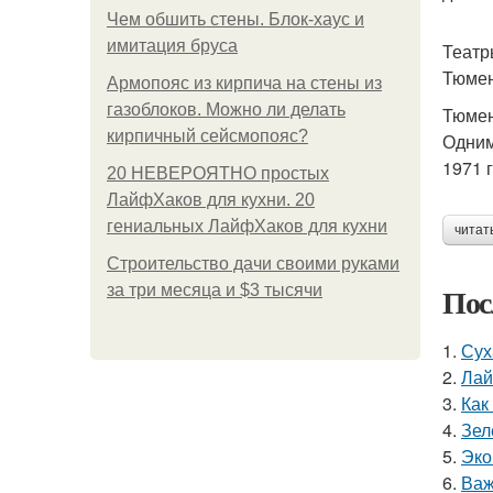
Чем обшить стены. Блок-хаус и
имитация бруса
Театр
Тюмен
Армопояс из кирпича на стены из
газоблоков. Можно ли делать
Тюмен
кирпичный сейсмопояс?
Одним
1971 
20 НЕВЕРОЯТНО простых
ЛайфХаков для кухни. 20
гениальных ЛайфХаков для кухни
читат
Строительство дачи своими руками
Пос
за три месяца и $3 тысячи
1.
Сух
2.
Лай
3.
Как
4.
Зел
5.
Эко
6.
Важ