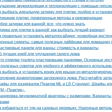
учшение звукоизоляции и теплоизоляции с помощью гипсо
к выбрать идеальную затирку для плитки: подбор и установ
тирание плитки: проверенные методы и рекомендации
бор затирки для ванной: все, что нужно знать
тирка для плитки в ванной: как выбрать лучший вариант
к правильно установить металлосайдинг: подробная инстру
хонные секреты: самые полезные лайфхаки для домашних 
астиковые панели для ванны: стоимость и варианты
0 лучших идей для улучшения своего дома
то отделки туалета пластиковыми панелями. Основные дос
 полезных советов для удобного и эффективного использов
к выбрать и установить конек для крыши из металлочерепи
опление конвекторами загородного дома. Рассчитайте затр
афы для раздевалок Практик ML и LS Стандарт. Шкафы для
ТМ «Практик».
анировка двухкомнатной квартиры с размерами. Варианты
ерами
к избавиться от тли на садовых деревьях. Народные метод