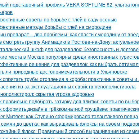
лый подставочный профиль VEKA SOFTLINE 82: ультратонк
ьеров
ективные советы по борьбе с тлёй в саду осенью
ективные методы борьбы с тлей на смородине
ин препарат – два проблемы: как спасти смородину от вре
е смотреть группу Анимацию в Ростове-на-Дону: актуально
таллический шкаф для раздевалок: безопасность и долгов
кие места в Москве популярны среди иностранных туристо
фективные решения для раздевалок: как выбрать оптима
ть ли природные достопримечательности в Ульяновске
к спрятать трубы отопления в короба: практичные советы и
асения из-за эксплуатационных свойств пенополистирола
нополистирол: скрытая угроза здоровью
к правильно подобрать затирку для плитки: советы по выбо
к оформить дизайн в трёхкомнатной хрущёвке: практически
ег Митяев: как Ступино сформировало талантливого певца
 семян до цветка: как выращивать флоксы на своем подвор
ожайный Флокс: Правильный способ выращивания из семян
к правильно прикрепить гипсокартон к стенам и потолку