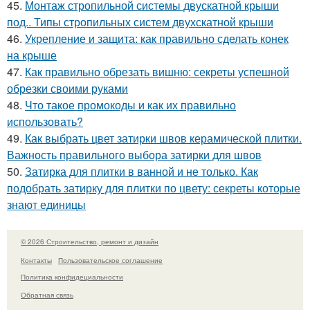
45.
Монтаж стропильной системы двускатной крыши
под.. Типы стропильных систем двухскатной крыши
46.
Укрепление и защита: как правильно сделать конек
на крыше
47.
Как правильно обрезать вишню: секреты успешной
обрезки своими руками
48.
Что такое промокоды и как их правильно
использовать?
49.
Как выбрать цвет затирки швов керамической плитки.
Важность правильного выбора затирки для швов
50.
Затирка для плитки в ванной и не только. Как
подобрать затирку для плитки по цвету: секреты которые
знают единицы
© 2026 Строительство, ремонт и дизайн
Контакты
Пользовательское соглашение
Политика конфидециальности
Обратная связь