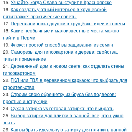
15.
Узнайте, когда Слава выступит в Красноярске
16.
Как создать уютный интерьер в хрущевской
пятиэтажке: практические советы
17.
Перепланировка двушки в хрущёвке: идеи и советы
18.
Какие необычные и малоизвестные места можно
найти в Перми
19.
Флокс: простой способ выращивания из семян
20.
Саморезы для гипсокартона и дерева: свойства,
типы и применение
21.
Деревянный дом в новом свете: как отделать стены
гипсокартоном
22.
ГКЛ или ГВЛ в деревянном каркасе: что выбрать для
строительства
23.
Строим свою обрешетку из бруса без подвесов:
простые инструкции
24.
Сухая затирка vs готовая затирка: что выбрать
25.
Выбор затирки для плитки в ванной: все, что нужно
знать
26.
Как выбрать идеальную затирку для плитки в ванной