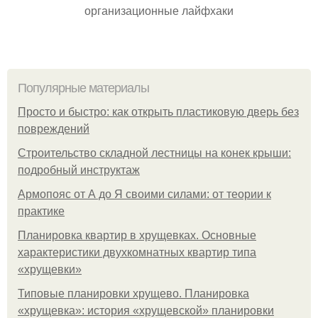
организационные лайфхаки
Популярные материалы
Просто и быстро: как открыть пластиковую дверь без
повреждений
Строительство складной лестницы на конек крыши:
подробный инструктаж
Армопояс от А до Я своими силами: от теории к
практике
Планировка квартир в хрущевках. Основные
характеристики двухкомнатных квартир типа
«хрущевки»
Типовые планировки хрущево. Планировка
«хрущевка»: история «хрущевской» планировки