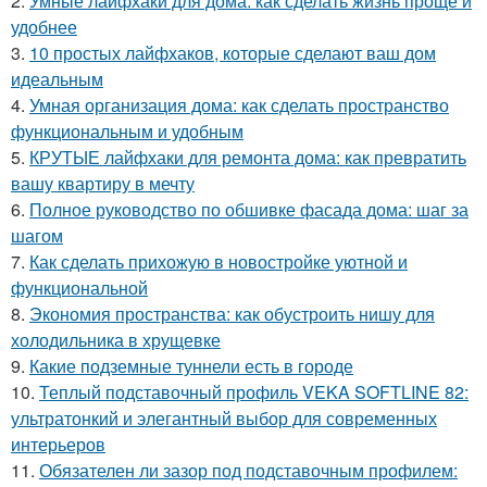
2.
Умные лайфхаки для дома: как сделать жизнь проще и
удобнее
3.
10 простых лайфхаков, которые сделают ваш дом
идеальным
4.
Умная организация дома: как сделать пространство
функциональным и удобным
5.
КРУТЫЕ лайфхаки для ремонта дома: как превратить
вашу квартиру в мечту
6.
Полное руководство по обшивке фасада дома: шаг за
шагом
7.
Как сделать прихожую в новостройке уютной и
функциональной
8.
Экономия пространства: как обустроить нишу для
холодильника в хрущевке
9.
Какие подземные туннели есть в городе
10.
Теплый подставочный профиль VEKA SOFTLINE 82:
ультратонкий и элегантный выбор для современных
интерьеров
11.
Обязателен ли зазор под подставочным профилем: