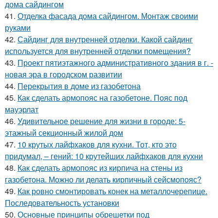
дома сайдингом
41.
Отделка фасада дома сайдингом. Монтаж своими
руками
42.
Сайдинг для внутренней отделки. Какой сайдинг
используется для внутренней отделки помещения?
43.
Проект пятиэтажного административного здания в г. -
новая эра в городском развитии
44.
Перекрытия в доме из газобетона
45.
Как сделать армопояс на газобетоне. Пояс под
мауэрлат
46.
Удивительное решение для жизни в городе: 5-
этажный секционный жилой дом
47.
10 крутых лайфхаков для кухни. Тот, кто это
придумал, – гений: 10 крутейших лайфхаков для кухни
48.
Как сделать армопояс из кирпича на стены из
газобетона. Можно ли делать кирпичный сейсмопояс?
49.
Как ровно смонтировать конек на металлочерепице.
Последовательность установки
50.
Основные принципы обрешетки под