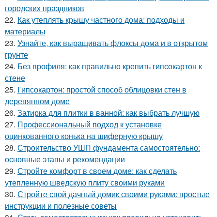
городских праздников
22.
Как утеплять крышу частного дома: подходы и
материалы
23.
Узнайте, как выращивать флоксы дома и в открытом
грунте
24.
Без профиля: как правильно крепить гипсокартон к
стене
25.
Гипсокартон: простой способ облицовки стен в
деревянном доме
26.
Затирка для плитки в ванной: как выбрать лучшую
27.
Профессиональный подход к установке
оцинкованного конька на шиферную крышу
28.
Строительство УШП фундамента самостоятельно:
основные этапы и рекомендации
29.
Стройте комфорт в своем доме: как сделать
утепленную шведскую плиту своими руками
30.
Стройте свой дачный домик своими руками: простые
инструкции и полезные советы