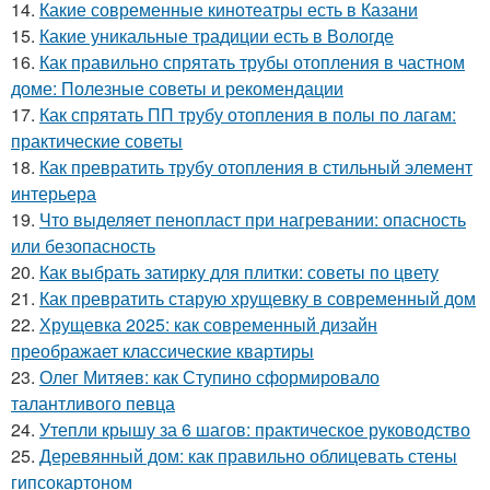
14.
Какие современные кинотеатры есть в Казани
15.
Какие уникальные традиции есть в Вологде
16.
Как правильно спрятать трубы отопления в частном
доме: Полезные советы и рекомендации
17.
Как спрятать ПП трубу отопления в полы по лагам:
практические советы
18.
Как превратить трубу отопления в стильный элемент
интерьера
19.
Что выделяет пенопласт при нагревании: опасность
или безопасность
20.
Как выбрать затирку для плитки: советы по цвету
21.
Как превратить старую хрущевку в современный дом
22.
Хрущевка 2025: как современный дизайн
преображает классические квартиры
23.
Олег Митяев: как Ступино сформировало
талантливого певца
24.
Утепли крышу за 6 шагов: практическое руководство
25.
Деревянный дом: как правильно облицевать стены
гипсокартоном