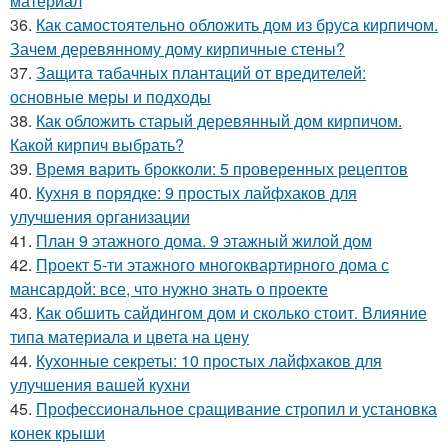
материал
36.
Как самостоятельно обложить дом из бруса кирпичом.
Зачем деревянному дому кирпичные стены?
37.
Защита табачных плантаций от вредителей:
основные меры и подходы
38.
Как обложить старый деревянный дом кирпичом.
Какой кирпич выбрать?
39.
Время варить брокколи: 5 проверенных рецептов
40.
Кухня в порядке: 9 простых лайфхаков для
улучшения организации
41.
План 9 этажного дома. 9 этажный жилой дом
42.
Проект 5-ти этажного многоквартирного дома с
мансардой: все, что нужно знать о проекте
43.
Как обшить сайдингом дом и сколько стоит. Влияние
типа материала и цвета на цену
44.
Кухонные секреты: 10 простых лайфхаков для
улучшения вашей кухни
45.
Профессиональное сращивание стропил и установка
конек крыши