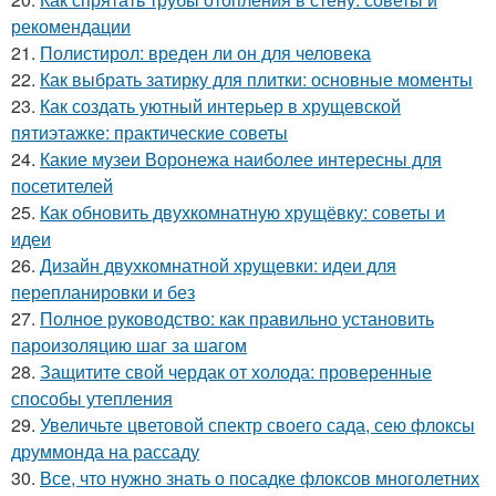
рекомендации
21.
Полистирол: вреден ли он для человека
22.
Как выбрать затирку для плитки: основные моменты
23.
Как создать уютный интерьер в хрущевской
пятиэтажке: практические советы
24.
Какие музеи Воронежа наиболее интересны для
посетителей
25.
Как обновить двухкомнатную хрущёвку: советы и
идеи
26.
Дизайн двухкомнатной хрущевки: идеи для
перепланировки и без
27.
Полное руководство: как правильно установить
пароизоляцию шаг за шагом
28.
Защитите свой чердак от холода: проверенные
способы утепления
29.
Увеличьте цветовой спектр своего сада, сею флоксы
друммонда на рассаду
30.
Все, что нужно знать о посадке флоксов многолетних