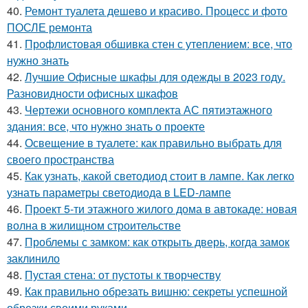
40.
Ремонт туалета дешево и красиво. Процесс и фото
ПОСЛЕ ремонта
41.
Профлистовая обшивка стен с утеплением: все, что
нужно знать
42.
Лучшие Офисные шкафы для одежды в 2023 году.
Разновидности офисных шкафов
43.
Чертежи основного комплекта АС пятиэтажного
здания: все, что нужно знать о проекте
44.
Освещение в туалете: как правильно выбрать для
своего пространства
45.
Как узнать, какой светодиод стоит в лампе. Как легко
узнать параметры светодиода в LED-лампе
46.
Проект 5-ти этажного жилого дома в автокаде: новая
волна в жилищном строительстве
47.
Проблемы с замком: как открыть дверь, когда замок
заклинило
48.
Пустая стена: от пустоты к творчеству
49.
Как правильно обрезать вишню: секреты успешной
обрезки своими руками