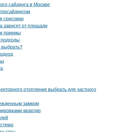
ого сайдинга в Москве
аллосайдингом
я срисовки
а зависят от площади
 и приемы
и подходы
ч выбрать?
подход
цы
та
векторного отопления выбрать для частного
врежденным замком
нировками квартир
елей
истема
ка стен