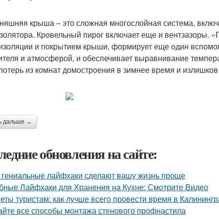
няшняя крыша – это сложная многослойная система, включ
золятора. Кровельный пирог включает еще и вентзазоры. 
изоляции и покрытием крыши, формирует еще один вспомо
ителя и атмосферой, и обеспечивает выравнивание темпер
потерь из комнат домостроения в зимнее время и излишков
ь дальше →
ледние обновления на сайте:
 гениальные лайфхаки сделают вашу жизнь проще
бные Лайфхаки для Хранения на Кухне: Смотрите Видео
еты туристам: как лучше всего провести время в Калининг
айте все способы монтажа стенового профнастила