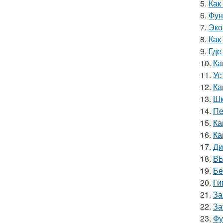
5.
Как
6.
Фун
7.
Эко
8.
Как
9.
Где
10.
Ка
11.
Ус
12.
Ка
13.
Шк
14.
Пе
15.
Ка
16.
Ка
17.
Ди
18.
ВЫ
19.
Бе
20.
Ги
21.
За
22.
За
23.
Фу