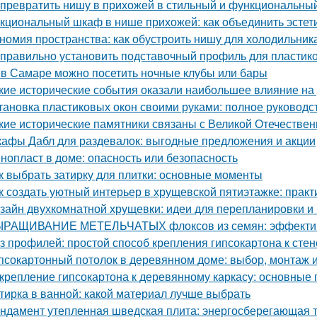
 превратить нишу в прихожей в стильный и функциональны
кциональный шкаф в нише прихожей: как объединить эстети
номия пространства: как обустроить нишу для холодильник
 правильно установить подставочный профиль для пластик
 в Самаре можно посетить ночные клубы или бары
кие исторические события оказали наибольшее влияние на
тановка пластиковых окон своими руками: полное руковод
кие исторические памятники связаны с Великой Отечестве
афы Дабл для раздевалок: выгодные предложения и акции
нопласт в доме: опасность или безопасность
к выбрать затирку для плитки: основные моменты
к создать уютный интерьер в хрущевской пятиэтажке: практ
зайн двухкомнатной хрущевки: идеи для перепланировки и 
РАЩИВАНИЕ МЕТЕЛЬЧАТЫХ флоксов из семян: эффектив
з профилей: простой способ крепления гипсокартона к стен
псокартонный потолок в деревянном доме: выбор, монтаж и
крепление гипсокартона к деревянному каркасу: основные
тирка в ванной: какой материал лучше выбрать
ндамент утепленная шведская плита: энергосберегающая 