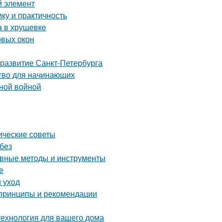
й элемент
ку и практичность
а в хрущевке
овых окон
 развитие Санкт-Петербурга
ство для начинающих
нной войной
ические советы
без
ные методы и инструменты
е
 уход
 принципы и рекомендации
технология для вашего дома