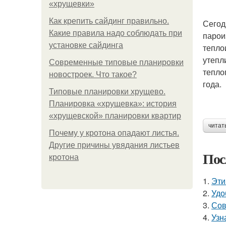
«хрущевки»
Как крепить сайдинг правильно.
Сегод
Какие правила надо соблюдать при
парои
установке сайдинга
тепло
утепл
Современные типовые планировки
тепло
новостроек. Что такое?
года.
Типовые планировки хрущево.
Планировка «хрущевка»: история
«хрущевской» планировки квартир
читат
Почему у кротона опадают листья.
Другие причины увядания листьев
Пос
кротона
1.
Эти
2.
Удо
3.
Сов
4.
Узн