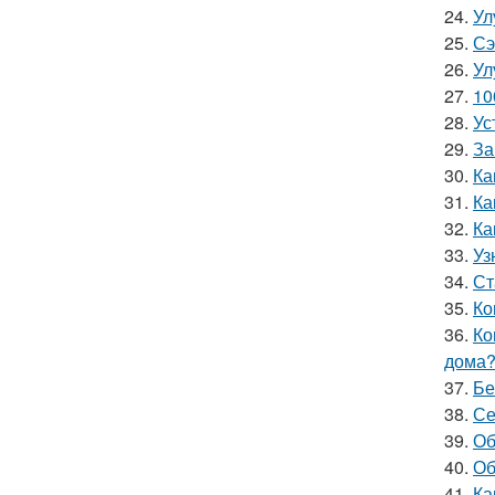
24.
Ул
25.
Сэ
26.
Ул
27.
10
28.
Ус
29.
За
30.
Ка
31.
Ка
32.
Ка
33.
Уз
34.
Ст
35.
Ко
36.
Ко
дома
37.
Бе
38.
Се
39.
Об
40.
Об
41.
Ка