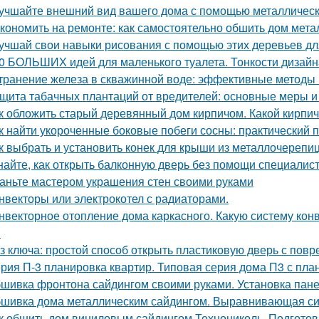
учшайте внешний вид вашего дома с помощью металлическ
кономить на ремонте: как самостоятельно обшить дом мет
учшай свои навыки рисования с помощью этих деревьев дл
0 БОЛЬШИХ идей для маленького туалета. Тонкости дизайн
транение железа в скважинной воде: эффективные методы
щита табачных плантаций от вредителей: основные меры 
к обложить старый деревянный дом кирпичом. Какой кирпи
к найти укороченные боковые побеги сосны: практический 
к выбрать и установить конек для крыши из металлочерепи
найте, как открыть балконную дверь без помощи специалис
аньте мастером украшения стен своими руками
нвекторы или электрокотел с радиаторами.
нвекторное отопление дома каркасного. Какую систему кон
?
з ключа: простой способ открыть пластиковую дверь с по
рия П-3 планировка квартир. Типовая серия дома П3 с пла
шивка фронтона сайдингом своими руками. Установка пан
шивка дома металлическим сайдингом. Выравнивающая с
к обшить дом виниловым сайдингом Технониколь. Подготов