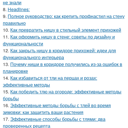
не знали
8.
Headlines:
9.
Полное руководство: как крепить профнастил на стену
правильно
10.
Как превратить нишу в стильный элемент прихожей
11.
Как оформить нишу в стене: советы по дизайну и
функциональности
12.
Как закрыть нишу в коридоре прихожей: идеи для
функционального интерьера
13.
Почему ниши в коридоре получились из-за ошибок в
планировке
14.
Как избавиться от тли на перцах и розах:
эффективные методы
15.
Как победить тлю на огороде: эффективные методы
борьбы
16.
Эффективные методы борьбы с тлей во время
зимовки: как защитить ваши растения
17.
Эффективные способы борьбы с тлями: два
проверенных рецепта