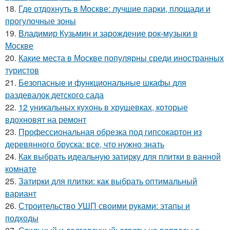
18.
Где отдохнуть в Москве: лучшие парки, площади и
прогулочные зоны
19.
Владимир Кузьмин и зарождение рок-музыки в
Москве
20.
Какие места в Москве популярны среди иностранных
туристов
21.
Безопасные и функциональные шкафы для
раздевалок детского сада
22.
12 уникальных кухонь в хрущевках, которые
вдохновят на ремонт
23.
Профессиональная обрезка под гипсокартон из
деревянного бруска: все, что нужно знать
24.
Как выбрать идеальную затирку для плитки в ванной
комнате
25.
Затирки для плитки: как выбрать оптимальный
вариант
26.
Строительство УШП своими руками: этапы и
подходы