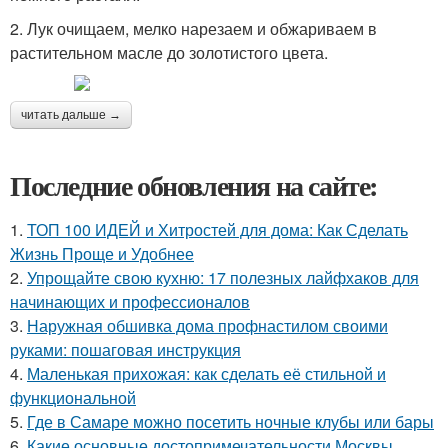
2. Лук очищаем, мелко нарезаем и обжариваем в
растительном масле до золотистого цвета.
читать дальше →
Последние обновления на сайте:
1.
ТОП 100 ИДЕЙ и Хитростей для дома: Как Сделать
Жизнь Проще и Удобнее
2.
Упрощайте свою кухню: 17 полезных лайфхаков для
начинающих и профессионалов
3.
Наружная обшивка дома профнастилом своими
руками: пошаговая инструкция
4.
Маленькая прихожая: как сделать её стильной и
функциональной
5.
Где в Самаре можно посетить ночные клубы или бары
6.
Какие основные достопримечательности Москвы