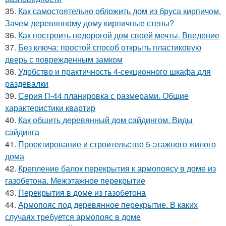
35.
Как самостоятельно обложить дом из бруса кирпичом.
Зачем деревянному дому кирпичные стены?
36.
Как построить недорогой дом своей мечты. Введение
37.
Без ключа: простой способ открыть пластиковую
дверь с поврежденным замком
38.
Удобство и практичность 4-секционного шкафа для
раздевалки
39.
Серия П-44 планировка с размерами. Общие
характеристики квартир
40.
Как обшить деревянный дом сайдингом. Виды
сайдинга
41.
Проектирование и строительство 5-этажного жилого
дома
42.
Крепление балок перекрытия к армопоясу в доме из
газобетона. Межэтажное перекрытие
43.
Перекрытия в доме из газобетона
44.
Армопояс под деревянное перекрытие. В каких
случаях требуется армопояс в доме