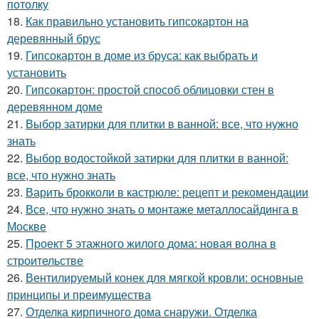
потолку
18.
Как правильно установить гипсокартон на
деревянный брус
19.
Гипсокартон в доме из бруса: как выбрать и
установить
20.
Гипсокартон: простой способ облицовки стен в
деревянном доме
21.
Выбор затирки для плитки в ванной: все, что нужно
знать
22.
Выбор водостойкой затирки для плитки в ванной:
все, что нужно знать
23.
Варить брокколи в кастрюле: рецепт и рекомендации
24.
Все, что нужно знать о монтаже металлосайдинга в
Москве
25.
Проект 5 этажного жилого дома: новая волна в
строительстве
26.
Вентилируемый конек для мягкой кровли: основные
принципы и преимущества
27.
Отделка кирпичного дома снаружи. Отделка