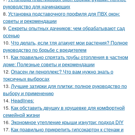
руководство для начинающих
8.
Установка подставочного профиля для ПВХ окон:
советы и рекомендации
9.
Секреты опытных дачников: чем обрабатывают сад
осенью
10.
Что делать, если тля атакует мои растения? Полное
руководство по борьбе с вредителем
11.
Как правильно спрятать трубы отопления в частном
доме: Полезные советы и рекомендации
12.
Опасен ли пеноплекс? Что вам нужно знать о
токсичных выбросах
13.
Лучшие затирки для плитки: полное руководство по
выбору и применению
14.
Headlines:
15.
Как обставить двушку в хрущевке для комфортной
семейной жизни
16.
Экономное утепление крыши изнутри: подход DIY
17.
Как правильно прикрепить гипсокартон к стенам и