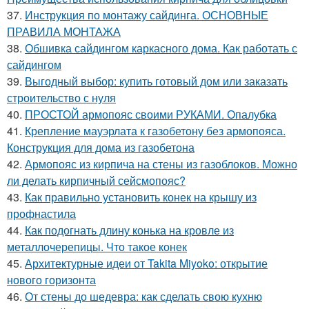
37.
Инструкция по монтажу сайдинга. ОСНОВНЫЕ
ПРАВИЛА МОНТАЖА
38.
Обшивка сайдингом каркасного дома. Как работать с
сайдингом
39.
Выгодный выбор: купить готовый дом или заказать
строительство с нуля
40.
ПРОСТОЙ армопояс своими РУКАМИ. Опалубка
41.
Крепление мауэрлата к газобетону без армопояса.
Конструкция для дома из газобетона
42.
Армопояс из кирпича на стены из газоблоков. Можно
ли делать кирпичный сейсмопояс?
43.
Как правильно установить конек на крышу из
профнастила
44.
Как подогнать длину конька на кровле из
металлочерепицы. Что такое конек
45.
Архитектурные идеи от Takita Miyoko: открытие
нового горизонта
46.
От стены до шедевра: как сделать свою кухню