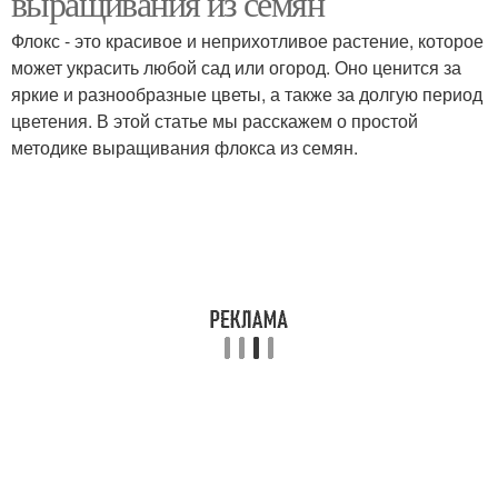
выращивания из семян
Флокс - это красивое и неприхотливое растение, которое
может украсить любой сад или огород. Оно ценится за
Выращивание из
Рассады для
яркие и разнообразные цветы, а также за долгую период
рассады
выращивания
цветения. В этой статье мы расскажем о простой
методике выращивания флокса из семян.