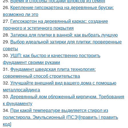
25.
Время и способы посадки флоксов из семян
26.
Крепление гипсокартона на деревянные бруски:
возможно ли это
27.
Гипсокартон на деревянный каркас: создание
прочного и эстетичного покрытия
28.
Затирка для плитки в ванной: как выбрать лучшую
29.
Выбор идеальной затирки для плитки: проверенные
советы
30.
УШП: как быстро и качественно построить
фундамент своими руками
31.
Фундамент шведская плита технология:
современный способ строительства
32.
Улучшайте внешний вид вашего дома с помощью
металлосайдинга
33.
Деревянный дом обложенный кирпичом. Требования
к фундаменту
34.
При какой температуре выделяется стирол из
полистирола. Эмульсионный (ПСЭ)[править | править
код]