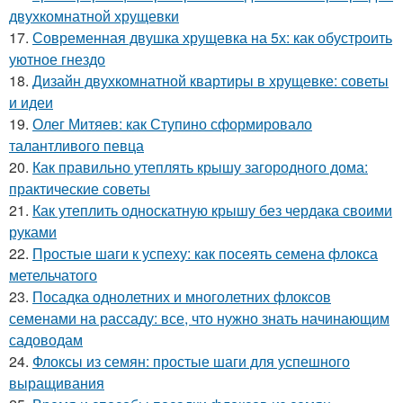
двухкомнатной хрущевки
17.
Современная двушка хрущевка на 5х: как обустроить
уютное гнездо
18.
Дизайн двухкомнатной квартиры в хрущевке: советы
и идеи
19.
Олег Митяев: как Ступино сформировало
талантливого певца
20.
Как правильно утеплять крышу загородного дома:
практические советы
21.
Как утеплить односкатную крышу без чердака своими
руками
22.
Простые шаги к успеху: как посеять семена флокса
метельчатого
23.
Посадка однолетних и многолетних флоксов
семенами на рассаду: все, что нужно знать начинающим
садоводам
24.
Флоксы из семян: простые шаги для успешного
выращивания