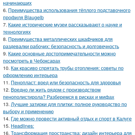
начинающих
6.
Преимущества использования тёплого подставочного
профиля Blaugelb
7.
Какие исторические музеи рассказывают о науке и
технологиях
8.
Преимущества металлических шкафчиков для
раздевалки рабочих: безопасность и долговечность
9.
Какие основные достопримечательности можно
посмотреть в Чебоксарах
10.
Как красиво спрятать трубы отопления: советы по
оформлению интерьера
11.
Пенопласт: вред или безопасность для здоровья
12.
Вредно ли жить рядом с производством
пенополистирола? Разберемся в рисках и мифах
13.
Лучшие затирки для плитки: полное руководство по
выбору и применению
14.
Где можно провести активный отдых и спорт в Калуге
15.
Headlines:
16.
Трансформация пространства: дизайн интерьера для