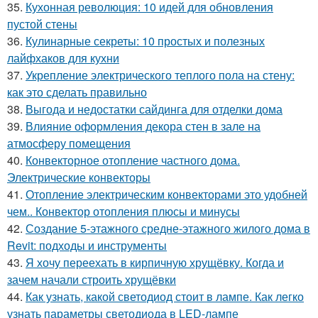
35.
Кухонная революция: 10 идей для обновления
пустой стены
36.
Кулинарные секреты: 10 простых и полезных
лайфхаков для кухни
37.
Укрепление электрического теплого пола на стену:
как это сделать правильно
38.
Выгода и недостатки сайдинга для отделки дома
39.
Влияние оформления декора стен в зале на
атмосферу помещения
40.
Конвекторное отопление частного дома.
Электрические конвекторы
41.
Отопление электрическим конвекторами это удобней
чем.. Конвектор отопления плюсы и минусы
42.
Создание 5-этажного средне-этажного жилого дома в
Revit: подходы и инструменты
43.
Я хочу переехать в кирпичную хрущёвку. Когда и
зачем начали строить хрущёвки
44.
Как узнать, какой светодиод стоит в лампе. Как легко
узнать параметры светодиода в LED-лампе