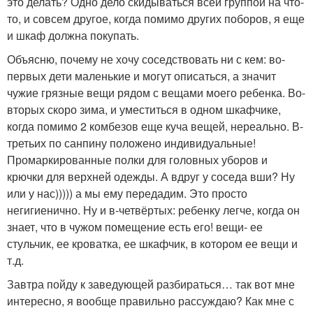
это делать? Одно дело скидываться всей группой на что-
то, и совсем другое, когда помимо других поборов, я еще
и шкаф должна покупать.
Объясню, почему не хочу соседствовать ни с кем: во-
первых дети маленькие и могут описаться, а значит
чужие грязные вещи рядом с вещами моего ребенка. Во-
вторых скоро зима, и уместиться в одном шкафчике,
когда помимо 2 комбезов еще куча вещей, нереально. В-
третьих по санпину положено индивидуальные!
Промаркированные полки для головных уборов и
крючки для верхней одежды. А вдруг у соседа вши? Ну
или у нас))))) а мы ему передадим. Это просто
негигиенично. Ну и в-четвёртых: ребенку легче, когда он
знает, что в чужом помещение есть его! вещи- ее
стульчик, ее кроватка, ее шкафчик, в котором ее вещи и
т.д.
Завтра пойду к заведующей разбираться… так вот мне
интересно, я вообще правильно рассуждаю? Как мне с