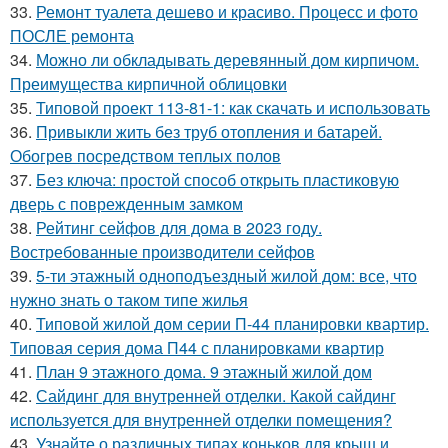
33.
Ремонт туалета дешево и красиво. Процесс и фото
ПОСЛЕ ремонта
34.
Можно ли обкладывать деревянный дом кирпичом.
Преимущества кирпичной облицовки
35.
Типовой проект 113-81-1: как скачать и использовать
36.
Привыкли жить без труб отопления и батарей.
Обогрев посредством теплых полов
37.
Без ключа: простой способ открыть пластиковую
дверь с поврежденным замком
38.
Рейтинг сейфов для дома в 2023 году.
Востребованные производители сейфов
39.
5-ти этажный одноподъездный жилой дом: все, что
нужно знать о таком типе жилья
40.
Типовой жилой дом серии П-44 планировки квартир.
Типовая серия дома П44 с планировками квартир
41.
План 9 этажного дома. 9 этажный жилой дом
42.
Сайдинг для внутренней отделки. Какой сайдинг
используется для внутренней отделки помещения?
43.
Узнайте о различных типах коньков для крыш и