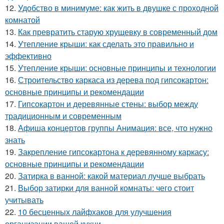
12.
Удобство в минимуме: как жить в двушке с проходной
комнатой
13.
Как превратить старую хрущевку в современный дом
14.
Утепление крыши: как сделать это правильно и
эффективно
15.
Утепление крыши: основные принципы и технологии
16.
Строительство каркаса из дерева под гипсокартон:
основные принципы и рекомендации
17.
Гипсокартон и деревянные стены: выбор между
традиционным и современным
18.
Афиша концертов группы Анимация: все, что нужно
знать
19.
Закрепление гипсокартона к деревянному каркасу:
основные принципы и рекомендации
20.
Затирка в ванной: какой материал лучше выбрать
21.
Выбор затирки для ванной комнаты: чего стоит
учитывать
22.
10 бесценных лайфхаков для улучшения
организации вашей кухни