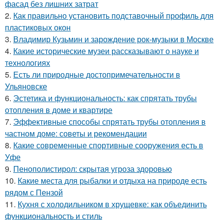
фасад без лишних затрат
2.
Как правильно установить подставочный профиль для
пластиковых окон
3.
Владимир Кузьмин и зарождение рок-музыки в Москве
4.
Какие исторические музеи рассказывают о науке и
технологиях
5.
Есть ли природные достопримечательности в
Ульяновске
6.
Эстетика и функциональность: как спрятать трубы
отопления в доме и квартире
7.
Эффективные способы спрятать трубы отопления в
частном доме: советы и рекомендации
8.
Какие современные спортивные сооружения есть в
Уфе
9.
Пенополистирол: скрытая угроза здоровью
10.
Какие места для рыбалки и отдыха на природе есть
рядом с Пензой
11.
Кухня с холодильником в хрущевке: как объединить
функциональность и стиль