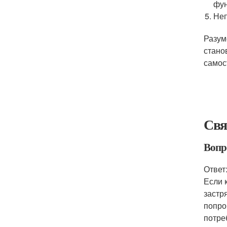
фун
Неп
Разум
стано
самос
Свя
Вопро
Ответ
Если 
застр
попро
потре