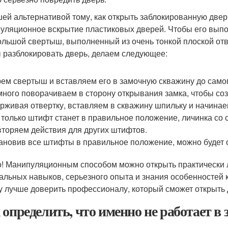
ей альтернативой тому, как открыть заблокированную двер
уляционное вскрытие пластиковых дверей. Чтобы его выпо
ольшой свертыш, выполненный из очень тонкой плоской отве
 разблокировать дверь, делаем следующее:
ем свертыш и вставляем его в замочную скважину до самог
ного поворачиваем в сторону открывания замка, чтобы соз
рживая отвертку, вставляем в скважину шпильку и начина
 только штифт станет в правильное положение, личинка со
торяем действия для других штифтов.
ановив все штифты в правильное положение, можно будет о
! Манипуляционным способом можно открыть практически л
альных навыков, серьезного опыта и знания особенностей 
у лучше доверить профессионалу, который сможет открыть 
 определить, что именно не работает в 