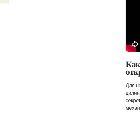
Как
отк
Для н
цилин
секре
механ