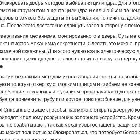
зблокировать дверь методом выбивания цилиндра. Для этого
емся инструментом в центр цилиндра и сильно бьем по не
дровым замком без защиты от выбивания, то личинка долж
на. После этого достаточно сдвинуть засов в сторону с пом
сверливание механизма, монтированного в дверь. Суть мето
ект штифтов механизма секретности. Сделать это можно, п
замочной скважины. Для этого нужно взять электрическую д
рливания цилиндра достаточно вставить плоскую отвертку в
ь.
крытие механизма методом использования свертыша, чтобы
ую и толстую отвертку с плоским шлицом и сгибаем ее коне
особление в скважину и с усилием проворачиваем до тех по
буется применить трубу или другое приспособление для уве
! Описанные выше способы, как можно открыть дверную кон
риводят к полному разрушению запорного устройства. Кроме
бы не срабатывают, так как механизмы оснащены защитой о
ма может полностью заблокироваться, что потребует более
 серьезно повредить дверь.