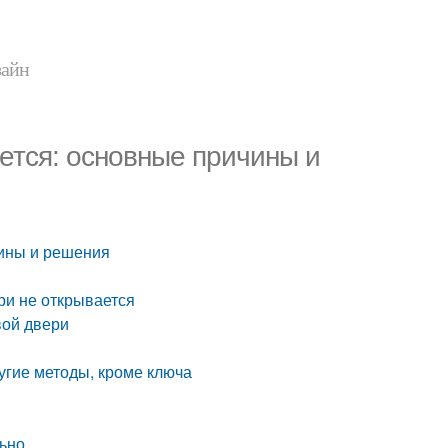
зайн
ется: основные причины и
чины и решения
ри не открывается
вой двери
угие методы, кроме ключа
льно