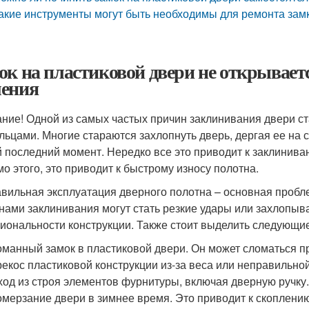
акие инструменты могут быть необходимы для ремонта зам
ок на пластиковой двери не открывает
ения
ние! Одной из самых частых причин заклинивания двери с
льцами. Многие стараются захлопнуть дверь, дергая ее на с
 последний момент. Нередко все это приводит к заклинива
о этого, это приводит к быстрому износу полотна.
вильная эксплуатация дверного полотна – основная пробле
нами заклинивания могут стать резкие удары или захлопыв
иональности конструкции. Также стоит выделить следующие 
манный замок в пластиковой двери. Он может сломаться п
екос пластиковой конструкции из-за веса или неправильной
од из строя элементов фурнитуры, включая дверную ручку
мерзание двери в зимнее время. Это приводит к скоплению