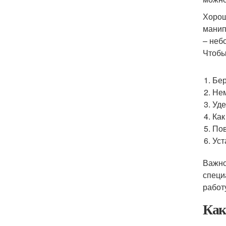
Хорош
манип
– неб
Чтобы
Бер
Нем
Уде
Как
Пов
Уст
Важно
специ
работ
Как