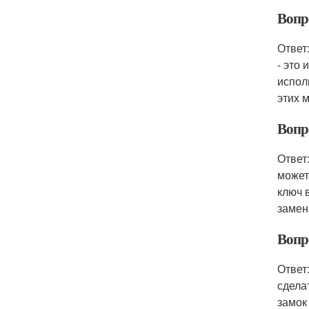
Вопр
Ответ
- это
испол
этих 
Вопро
Ответ
может
ключ 
замен
Вопр
Ответ
сдела
замок