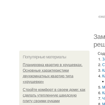
еже
Зам
реш
Сод
Популярные материалы
З
С
Планировка квартир в хрущевках.
К
Основные характеристики
К
двухкомнатных квартир типа
«хрущевки»
М
Стройте комфорт в своем доме: как
К
сделать утепленную шведскую
Ч
плиту своими руками
М