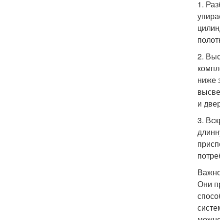
1. Ра
упира
цилин
полот
2. Вы
компл
ниже 
высве
и двер
3. Вс
длинн
присп
потре
Важно
Они п
спосо
систе
можно