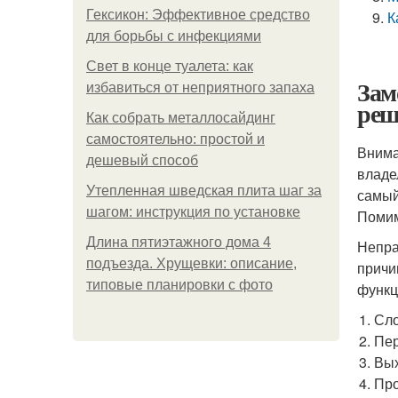
Гексикон: Эффективное средство
К
для борьбы с инфекциями
Свет в конце туалета: как
Зам
избавиться от неприятного запаха
реш
Как собрать металлосайдинг
самостоятельно: простой и
Внима
дешевый способ
владе
Утепленная шведская плита шаг за
самый
шагом: инструкция по установке
Помим
Длина пятиэтажного дома 4
Непра
подъезда. Хрущевки: описание,
причи
типовые планировки с фото
функц
Сло
Пер
Вых
Про