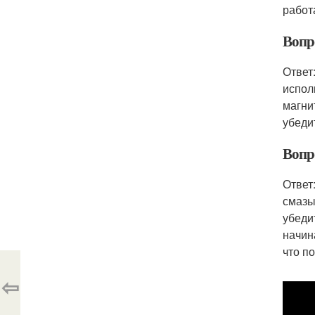
работ
Вопр
Ответ
испол
магни
убеди
Вопр
Ответ
смазыв
убеди
начин
что п
⇦