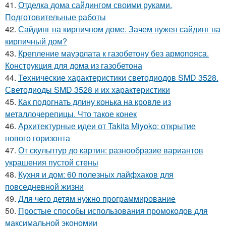
41.
Отделка дома сайдингом своими руками.
Подготовительные работы
42.
Сайдинг на кирпичном доме. Зачем нужен сайдинг на
кирпичный дом?
43.
Крепление мауэрлата к газобетону без армопояса.
Конструкция для дома из газобетона
44.
Технические характеристики светодиодов SMD 3528.
Светодиоды SMD 3528 и их характеристики
45.
Как подогнать длину конька на кровле из
металлочерепицы. Что такое конек
46.
Архитектурные идеи от Takita Miyoko: открытие
нового горизонта
47.
От скульптур до картин: разнообразие вариантов
украшения пустой стены
48.
Кухня и дом: 60 полезных лайфхаков для
повседневной жизни
49.
Для чего детям нужно программирование
50.
Простые способы использования промокодов для
максимальной экономии