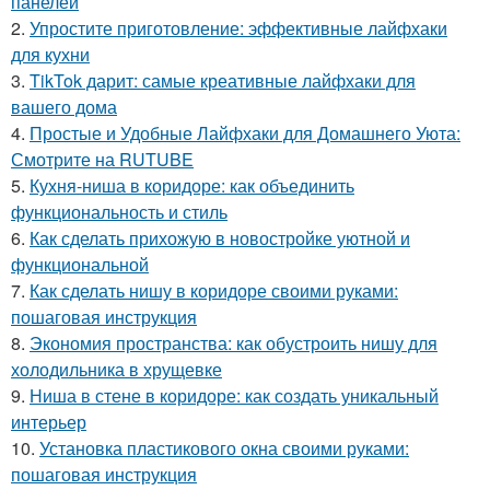
панелей
2.
Упростите приготовление: эффективные лайфхаки
для кухни
3.
TikTok дарит: самые креативные лайфхаки для
вашего дома
4.
Простые и Удобные Лайфхаки для Домашнего Уюта:
Смотрите на RUTUBE
5.
Кухня-ниша в коридоре: как объединить
функциональность и стиль
6.
Как сделать прихожую в новостройке уютной и
функциональной
7.
Как сделать нишу в коридоре своими руками:
пошаговая инструкция
8.
Экономия пространства: как обустроить нишу для
холодильника в хрущевке
9.
Ниша в стене в коридоре: как создать уникальный
интерьер
10.
Установка пластикового окна своими руками:
пошаговая инструкция