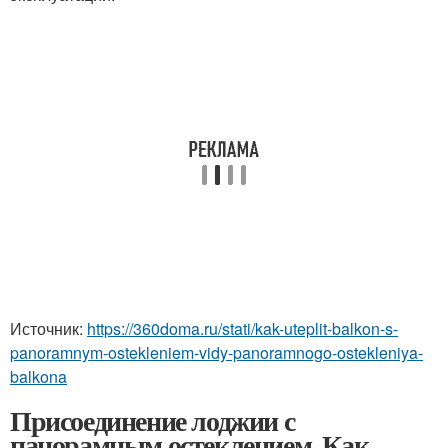
Источник:
https://360doma.ru/stati/kak-uteplit-balkon-s-
panoramnym-ostekleniem-vidy-panoramnogo-ostekleniya-
balkona
Присоединение лоджии с
панорамным остеклением. Как