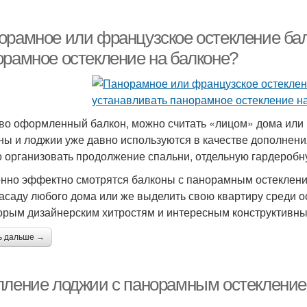
орамное или французское остекление бал
орамное остекление на балконе?
во оформленный балкон, можно считать «лицом» дома или 
ны и лоджии уже давно используются в качестве дополнен
 организовать продолжение спальни, отдельную гардеробн
нно эффектно смотрятся балконы с панорамным остеклени
асаду любого дома или же выделить свою квартиру среди о
орым дизайнерским хитростям и интересным конструктивны
ь дальше →
пление лоджии с панорамным остекление