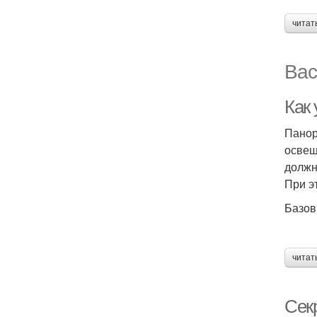
читат
Вас
Как 
Панор
освещ
должн
При э
Базов
читат
Сек