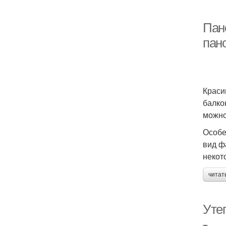
Пан
пан
Краси
балко
можно
Особе
вид ф
некот
читат
Уте