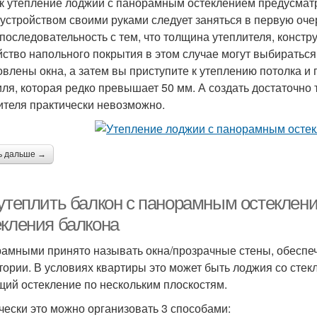
ак утепление лоджии с панорамным остеклением предусматр
бустройством своими руками следует заняться в первую оче
 последовательность с тем, что толщина утеплителя, констр
йство напольного покрытия в этом случае могут выбираться
овлены окна, а затем вы приступите к утеплению потолка и
ля, которая редко превышает 50 мм. А создать достаточно
ителя практически невозможно.
ь дальше →
 утеплить балкон с панорамным остеклен
екления балкона
амными принято называть окна/прозрачные стены, обесп
тории. В условиях квартиры это может быть лоджия со стекл
ий остекление по нескольким плоскостям.
чески это можно организовать 3 способами: