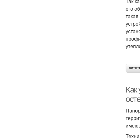
Так к
его о
такая
устро
устан
профи
утепл
читат
Как
ост
Панор
терри
имеющ
Техни