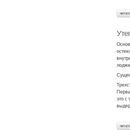
читат
Уте
Основ
остек
внутр
лоджи
Сущес
Трехс
Первы
это с
выдер
читат