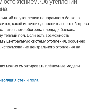
м остеклением. Об утеплении
она
приятий по утеплению панорамного балкона
лится, какой источник дополнительного обогрева
полнительного обогрева площади балкона
у тёплый пол. Если есть возможность
ать центральную систему отопления, особенно
х использование центрального отопления на
тенах можно смонтировать плёночные модели