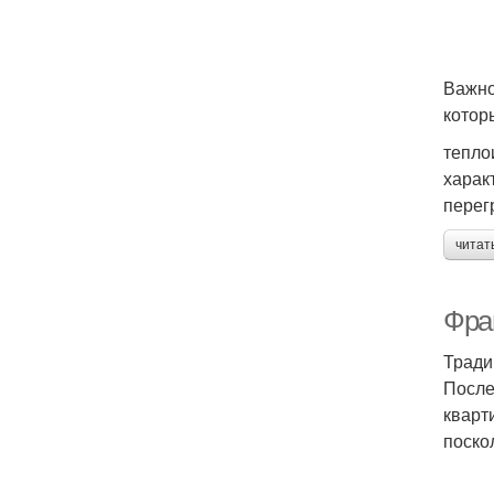
Важно
котор
тепло
харак
перег
читат
Фра
Тради
После
кварт
поско