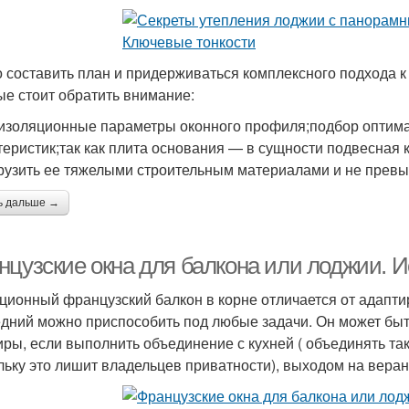
 составить план и придерживаться комплексного подхода к
ые стоит обратить внимание:
изоляционные параметры оконного профиля;подбор оптималь
теристик;так как плита основания — в сущности подвесная 
рузить ее тяжелыми строительным материалами и не превы
ь дальше →
нцузские окна для балкона или лоджии. И
ционный французский балкон в корне отличается от адапти
дний можно приспособить под любые задачи. Он может быт
иры, если выполнить объединение с кухней ( объединять так
льку это лишит владельцев приватности), выходом на веранд