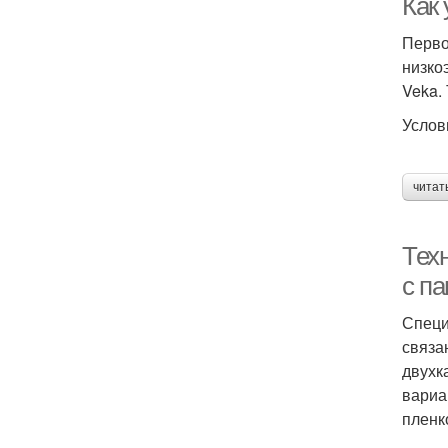
Как
Перво
низко
Veka.
Услов
читат
Тех
с п
Специ
связа
двухк
вариа
пленк