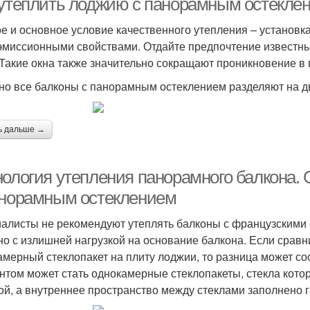
 утеплить лоджию с панорамным остекле
е и основное условие качественного утепления – установк
эмиссионными свойствами. Отдайте предпочтение известным
 Такие окна также значительно сокращают проникновение в
но все балконы с панорамным остеклением разделяют на д
ь дальше →
нология утепления панорамного балкона.
анорамным остеклением
алисты не рекомендуют утеплять балконы с французскими
но с излишней нагрузкой на основание балкона. Если сравн
амерный стеклопакет на плиту лоджии, то разница может со
нтом может стать однокамерные стеклопакеты, стекла кот
ой, а внутреннее пространство между стеклами заполнено г