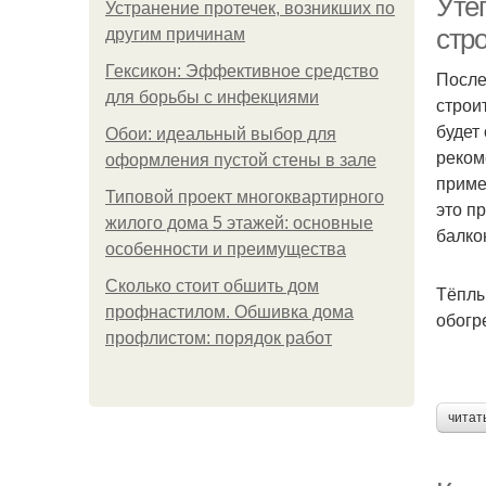
Уте
Устранение протечек, возникших по
стр
другим причинам
Гексикон: Эффективное средство
После
для борьбы с инфекциями
строи
будет
Обои: идеальный выбор для
реком
оформления пустой стены в зале
приме
Типовой проект многоквартирного
это п
жилого дома 5 этажей: основные
балко
особенности и преимущества
Сколько стоит обшить дом
Тёплы
профнастилом. Обшивка дома
обогр
профлистом: порядок работ
читат