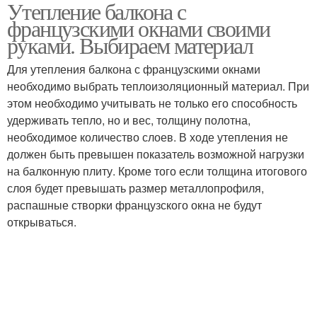
Утепление балкона с
Панорамный балкон
Окна в квартире
французскими окнами своими
руками. Выбираем материал
Для утепления балкона с французскими окнами
необходимо выбрать теплоизоляционный материал. При
Остекление на балконе
Панорамные окна
этом необходимо учитывать не только его способность
удерживать тепло, но и вес, толщину полотна,
необходимое количество слоев. В ходе утепления не
должен быть превышен показатель возможной нагрузки
Балкон во французском
Французский балкон
на балконную плиту. Кроме того если толщина итогового
стиле
слоя будет превышать размер металлопрофиля,
распашные створки французского окна не будут
открываться.
Французское
Французские двери
остекление