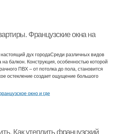
вартиры. Французские окна на
 настоящий дух городаСреди различных видов
 на балкон. Конструкция, особенностью которой
рачного ПВХ – от потолка до пола, становится
акое остекление создает ощущение большого
лить. Как утеплить французский