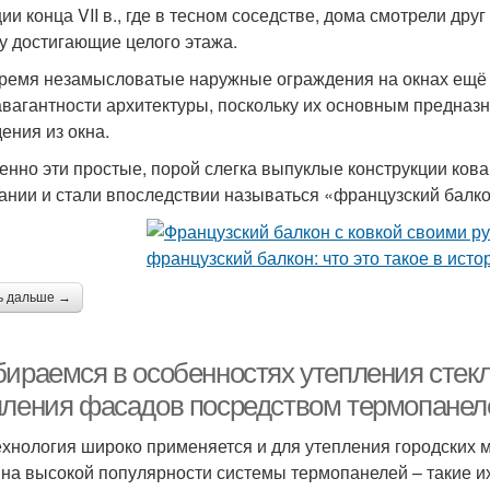
ии конца VII в., где в тесном соседстве, дома смотрели дру
у достигающие целого этажа.
время незамысловатые наружные ограждения на окнах ещё
авагантности архитектуры, поскольку их основным предназ
ения из окна.
енно эти простые, порой слегка выпуклые конструкции ков
ании и стали впоследствии называться «французский балко
ь дальше →
бираемся в особенностях утепления стекл
пления фасадов посредством термопанел
ехнология широко применяется и для утепления городских м
на высокой популярности системы термопанелей – такие их