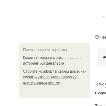
еже
Фра
Популярные материалы
Ф
Какие легенды и мифы связаны с
историей Архангельска
Стройте комфорт в своем доме: как
сделать утепленную шведскую
плиту своими руками
Как
Сущес
Техно