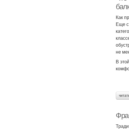
бал
Как п
Еще с
катег
класс
обуст
не ме
В это
комфо
читат
Фра
Тради