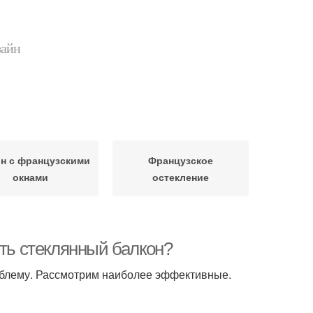
зайн
н с французскими
Французское
окнами
остекление
ить стеклянный балкон?
роблему. Рассмотрим наиболее эффективные.