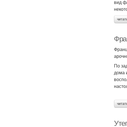
вид ф
некот
читат
Фран
Франц
арочн
По за
дома 
воспо
насто
читат
Уте