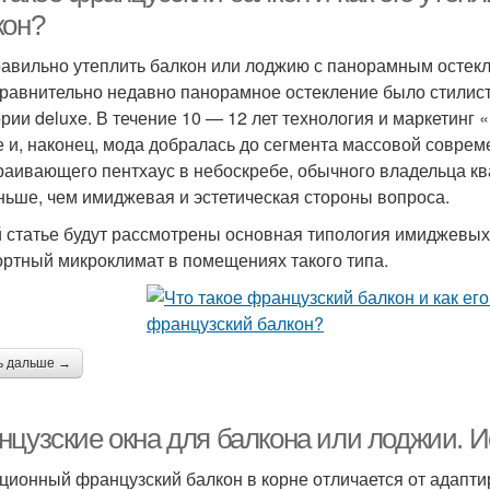
кон?
равильно утеплить балкон или лоджию с панорамным остек
равнительно недавно панорамное остекление было стилис
ории deluxe. В течение 10 — 12 лет технология и маркетинг
е и, наконец, мода добралась до сегмента массовой соврем
раивающего пентхаус в небоскребе, обычного владельца к
ньше, чем имиджевая и эстетическая стороны вопроса.
й статье будут рассмотрены основная типология имиджевых
ртный микроклимат в помещениях такого типа.
ь дальше →
нцузские окна для балкона или лоджии. И
ционный французский балкон в корне отличается от адапти