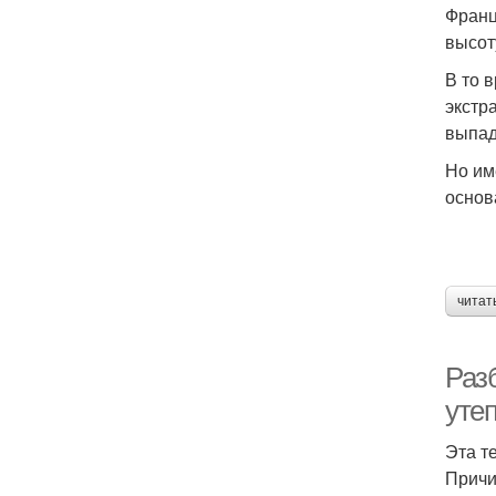
Франц
высот
В то 
экстр
выпад
Но им
основ
читат
Раз
уте
Эта т
Причи