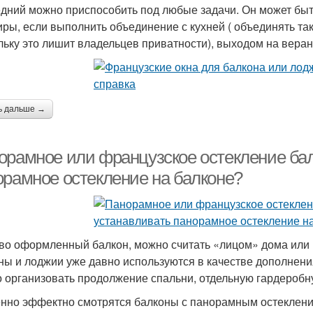
дний можно приспособить под любые задачи. Он может быт
иры, если выполнить объединение с кухней ( объединять так
льку это лишит владельцев приватности), выходом на веранд
ь дальше →
орамное или французское остекление бал
орамное остекление на балконе?
во оформленный балкон, можно считать «лицом» дома или 
ны и лоджии уже давно используются в качестве дополнен
 организовать продолжение спальни, отдельную гардеробн
нно эффектно смотрятся балконы с панорамным остеклени