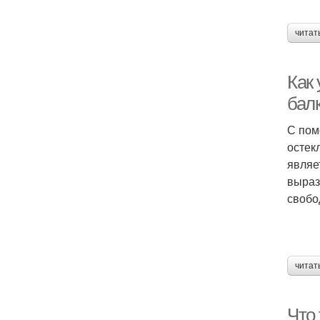
читат
Как 
балк
С пом
остек
являе
выраз
свобо
читат
Что 