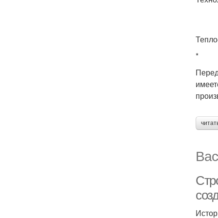
Тепло
*
Перед
имеет
произ
читат
Вас
Стр
соз
Истор