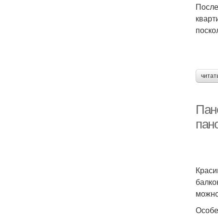
После
кварт
поско
читат
Пан
пан
Краси
балко
можно
Особе