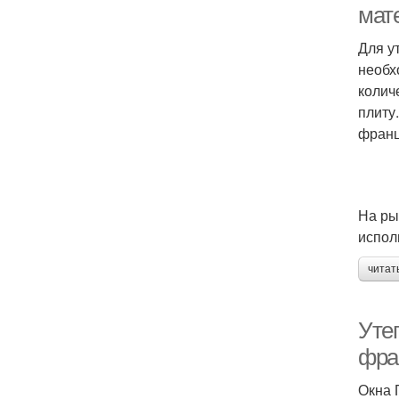
мат
Для у
необх
колич
плиту
франц
На ры
испол
читат
Уте
фра
Окна 