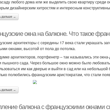
асаду любого дома или же выделить свою квартиру среди о
орым дизайнерским хитростям и интересным конструктивны
ь дальше →
цузские окна на балконе. Что такое фран
узские архитекторы с середины 17 века стали украшать за
ыми окнами, высотой от пола до потолка.
думке архитекторов, портфенетр – так назывались эти окна
и пышного сада. Через большое окно можно было любовать
льзоваться им как дверью и выйти в сад или на небольшой 
лько полюбились французским аристократам, что стали появ
ь дальше →
пление балкона с французскими окнами 