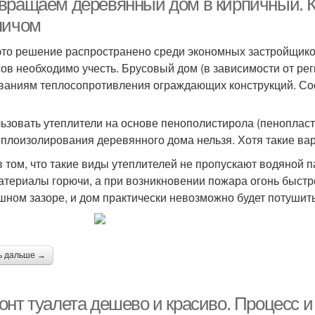
вращаем деревянный дом в кирпичный. К
пичом
это решение распространено среди экономных застройщико
ов необходимо учесть. Брусовый дом (в зависимости от ре
ваниям теплосопротивления ограждающих конструкций. Соот
ьзовать утеплители на основе пенополистирола (пенопласт
еплоизолирования деревянного дома нельзя. Хотя такие ва
в том, что такие виды утеплителей не пропускают водяной па
атериалы горючи, а при возникновении пожара огонь быст
шном зазоре, и дом практически невозможно будет потушить
ь дальше →
онт туалета дешево и красиво. Процесс