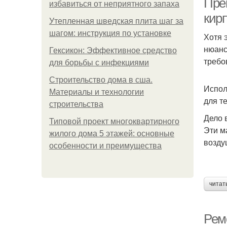
Пре
избавиться от неприятного запаха
кир
Утепленная шведская плита шаг за
шагом: инструкция по установке
Хотя 
нюанс
Гексикон: Эффективное средство
требо
для борьбы с инфекциями
Строительство дома в сша.
Испол
Материалы и технологии
для т
строительства
Дело 
Типовой проект многоквартирного
Эти м
жилого дома 5 этажей: основные
возду
особенности и преимущества
читат
Рем