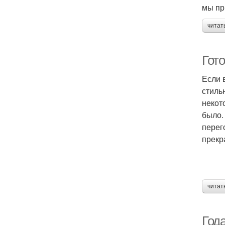
мы пр
читат
Гот
Если 
стиль
некот
было.
перег
прекр
читат
Год