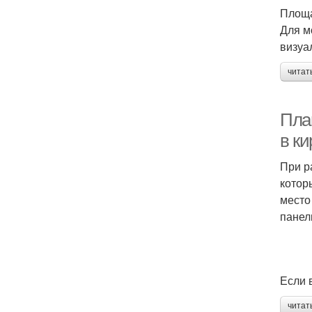
Площа
Для м
визуа
читат
Пла
в к
При р
котор
место
панел
Если 
читат