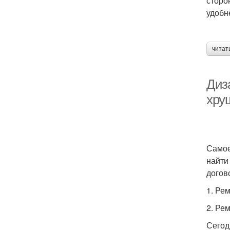
сторо
удобн
читат
Диз
хрущ
Самое
найти
догов
1. Ре
2. Ре
Сегод