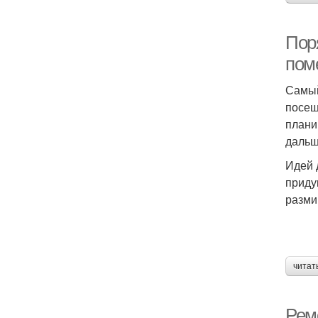
Поря
пом
Самый
посещ
плани
дальш
Идей 
приду
разми
читат
Рем