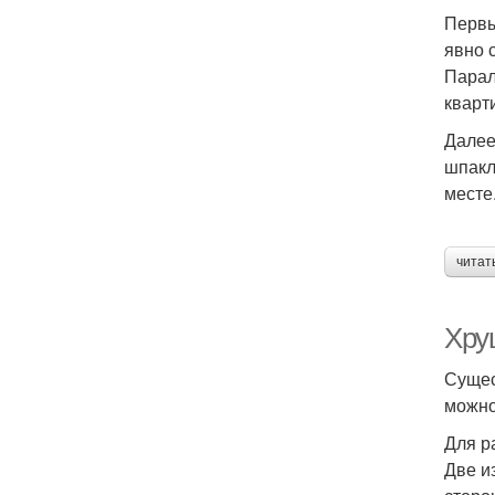
Первы
явно 
Парал
кварт
Далее
шпакл
месте
читат
Хру
Сущес
можно
Для р
Две и