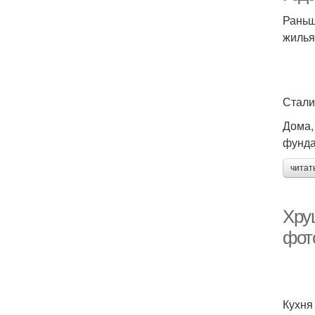
Раньш
жилья
Стали
Дома,
фунда
читат
Хру
фот
Кухня