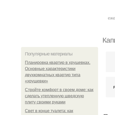
еже
Кап
Популярные материалы
Планировка квартир в хрущевках.
Основные характеристики
двухкомнатных квартир типа
«хрущевки»
Стройте комфорт в своем доме: как
сделать утепленную шведскую
плиту своими руками
Свет в конце туалета: как