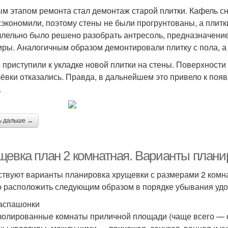
м этапом ремонта стал демонтаж старой плитки. Кафель с
сэкономили, поэтому стены не были прогрунтованы, а плит
лельно было решено разобрать антресоль, предназначение
иры. Аналогичным образом демонтировали плитку с пола, а
 приступили к укладке новой плитки на стены. Поверхности
ёвки отказались. Правда, в дальнейшем это привело к по
.
ь дальше →
щевка план 2 комнатная. Варианты плани
твуют варианты планировка хрущевки с размерами 2 комна
 расположить следующим образом в порядке убывания удо
аспашонки
золированные комнаты приличной площади (чаще всего — 