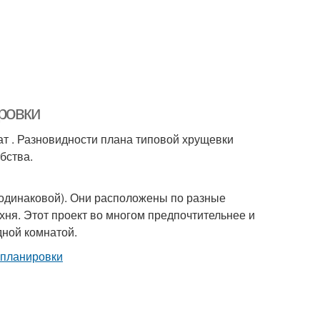
ровки
т . Разновидности плана типовой хрущевки
бства.
одинаковой). Они расположены по разные
хня. Этот проект во многом предпочтительнее и
дной комнатой.