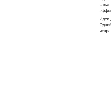
сплан
эффек
Идеи 
Одной
испра