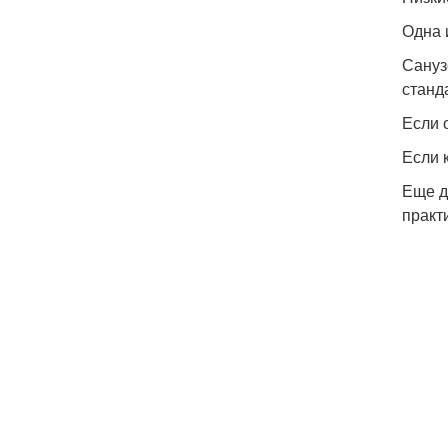
Одна 
Сануз
станд
Если 
Если 
Еще д
практ