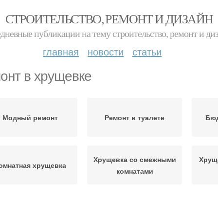
СТРОИТЕЛЬСТВО, РЕМОНТ И ДИЗАЙН
дневные публикации на тему строительство, ремонт и ди
главная
новости
статьи
онт в хрущевке
Модный ремонт
Ремонт в туалете
Бюд
Хрущевка со смежными
Хрущ
омнатная хрущевка
комнатами
Вариант с
однокомнатной