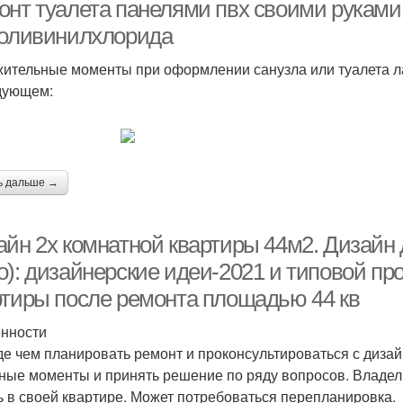
онт туалета панелями пвх своими руками
хрущевкой
поливинилхлорида
ительные моменты при оформлении санузла или туалета 
дующем:
ь дальше →
айн 2х комнатной квартиры 44м2. Дизайн 
о): дизайнерские идеи-2021 и типовой пр
ртиры после ремонта площадью 44 кв
нности
е чем планировать ремонт и проконсультироваться с дизай
ные моменты и принять решение по ряду вопросов. Владель
ь в своей квартире. Может потребоваться перепланировка.