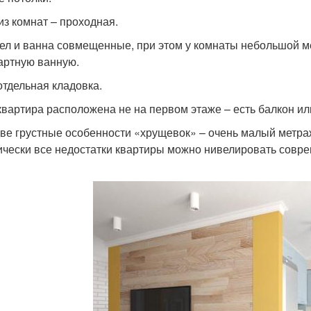
из комнат – проходная.
ел и ванна совмещенные, при этом у комнаты небольшой м
артную ванную.
отдельная кладовка.
квартира расположена не на первом этаже – есть балкон ил
ве грустные особенности «хрущевок» – очень малый метра
ически все недостатки квартиры можно нивелировать совр