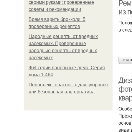
Рем
своими руками: проверенные
советы и рекомендации
из 
Время варить брокколи: 5
Полож
проверенных рецептов
в сле
Народные рецепты от вредных
насекомых. Проверенные
народные рецепты от вредных
насекомых
читат
464 серии панельные дома. Серия
дома 1-464
Диз
Пеноплекс: опасность для здоровья
фот
или безопасная альтернатива
ква
Особе
Прежд
основ
видет