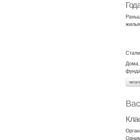
Год
Раньш
жилья
Стали
Дома,
фунда
читат
Вас
Кла
Орган
Одним