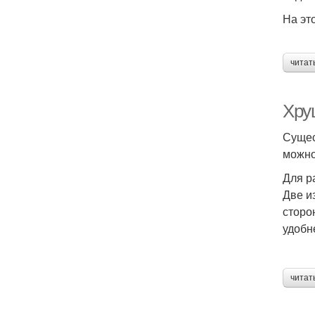
На эт
читат
Хру
Сущес
можно
Для р
Две и
сторо
удобн
читат