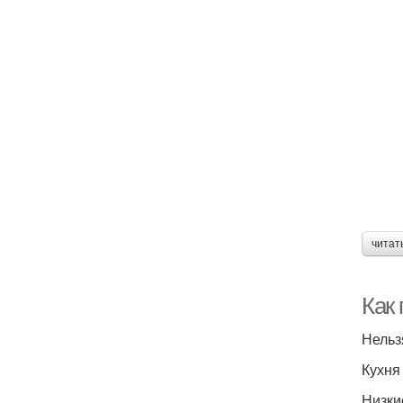
читат
Как
Нельз
Кухня
Низки