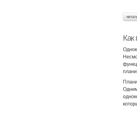
читат
Как
Однок
Несмо
функц
плани
Плани
Одним
однок
котор