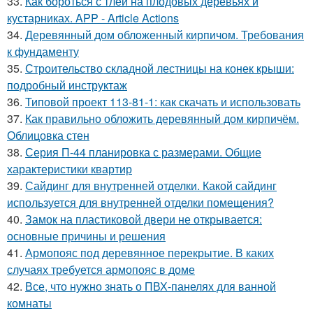
33.
Как бороться с тлей на плодовых деревьях и
кустарниках. APP - Article Actions
34.
Деревянный дом обложенный кирпичом. Требования
к фундаменту
35.
Строительство складной лестницы на конек крыши:
подробный инструктаж
36.
Типовой проект 113-81-1: как скачать и использовать
37.
Как правильно обложить деревянный дом кирпичём.
Облицовка стен
38.
Серия П-44 планировка с размерами. Общие
характеристики квартир
39.
Сайдинг для внутренней отделки. Какой сайдинг
используется для внутренней отделки помещения?
40.
Замок на пластиковой двери не открывается:
основные причины и решения
41.
Армопояс под деревянное перекрытие. В каких
случаях требуется армопояс в доме
42.
Все, что нужно знать о ПВХ-панелях для ванной
комнаты