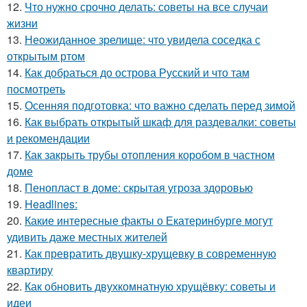
12.
Что нужно срочно делать: советы на все случаи
жизни
13.
Неожиданное зрелище: что увидела соседка с
открытым ртом
14.
Как добраться до острова Русский и что там
посмотреть
15.
Осенняя подготовка: что важно сделать перед зимой
16.
Как выбрать открытый шкаф для раздевалки: советы
и рекомендации
17.
Как закрыть трубы отопления коробом в частном
доме
18.
Пенопласт в доме: скрытая угроза здоровью
19.
Headlines:
20.
Какие интересные факты о Екатеринбурге могут
удивить даже местных жителей
21.
Как превратить двушку-хрущевку в современную
квартиру
22.
Как обновить двухкомнатную хрущёвку: советы и
идеи