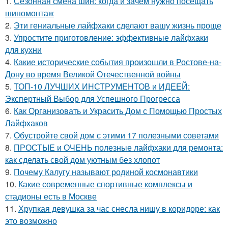
1.
Сезонная смена шин: когда и зачем нужно посещать
шиномонтаж
2.
Эти гениальные лайфхаки сделают вашу жизнь проще
3.
Упростите приготовление: эффективные лайфхаки
для кухни
4.
Какие исторические события произошли в Ростове-на-
Дону во время Великой Отечественной войны
5.
ТОП-10 ЛУЧШИХ ИНСТРУМЕНТОВ и ИДЕЕЙ:
Экспертный Выбор для Успешного Прогресса
6.
Как Организовать и Украсить Дом с Помощью Простых
Лайфхаков
7.
Обустройте свой дом с этими 17 полезными советами
8.
ПРОСТЫЕ и ОЧЕНЬ полезные лайфхаки для ремонта:
как сделать свой дом уютным без хлопот
9.
Почему Калугу называют родиной космонавтики
10.
Какие современные спортивные комплексы и
стадионы есть в Москве
11.
Хрупкая девушка за час снесла нишу в коридоре: как
это возможно