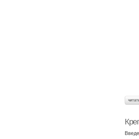
читат
Кре
Введе