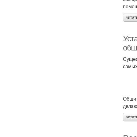
помощ
читат
Уста
обш
Сущес
самых
Обшит
делаю
читат