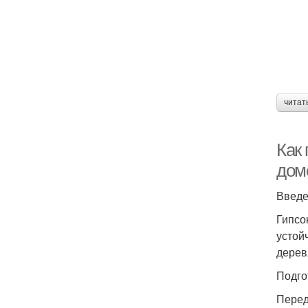
читат
Как
дом
Введ
Гипсо
устой
дерев
Подго
Перед