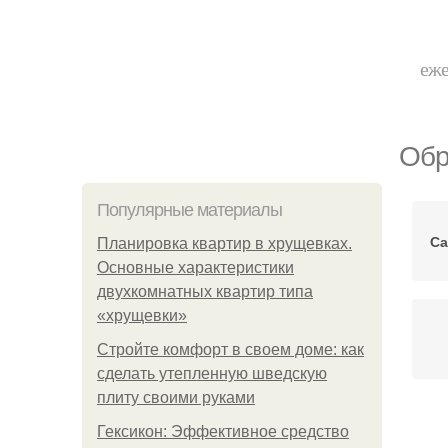
еже
Обр
Популярные материалы
Са
Планировка квартир в хрущевках.
Основные характеристики
двухкомнатных квартир типа
«хрущевки»
Стройте комфорт в своем доме: как
сделать утепленную шведскую
плиту своими руками
Гексикон: Эффективное средство