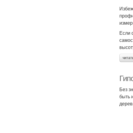
Избеж
профн
измер
Если 
самос
высот
читат
Гип
Без з
быть 
дерев