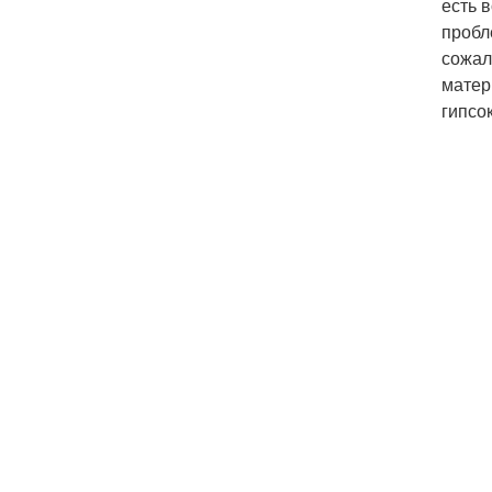
есть 
пробл
сожал
матер
гипсо