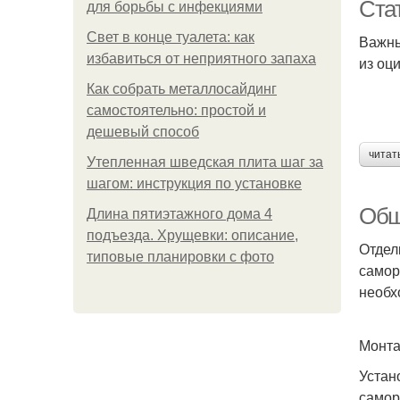
Ста
для борьбы с инфекциями
Свет в конце туалета: как
Важны
избавиться от неприятного запаха
из оц
Ве
Как собрать металлосайдинг
самостоятельно: простой и
дешевый способ
Са
читат
Утепленная шведская плита шаг за
шагом: инструкция по установке
Обш
Длина пятиэтажного дома 4
подъезда. Хрущевки: описание,
Отдел
типовые планировки с фото
самор
необх
Монта
Устан
самор