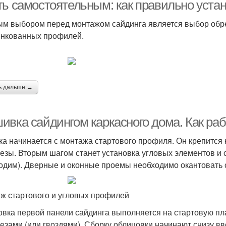
сайдингом
ть самостоятельным: как правильно устан
м выбором перед монтажом сайдинга является выбор обреш
инкованных профилей.
Вентзазор между
Сайд
нтзазор под сайдинг
сайдингом
йдинг на деревянные
Обрешетки с
ь дальше →
бруски
утеплителем
ивка сайдингом каркасного дома. Как раб
ка начинается с монтажа стартового профиля. Он крепится 
езы. Вторым шагом станет установка угловых элементов и 
одим). Дверные и оконные проемы необходимо окантовать
ж стартового и угловых профилей
овка первой панели сайдинга выполняется на стартовую пл
езами (или гвоздями). Сборку облицовки начинают снизу в