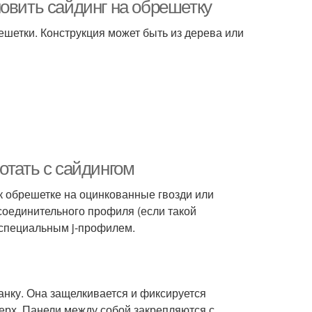
обрешетка
доме
овить сайдинг на обрешетку
етки. Конструкция может быть из дерева или
инг на каркасный
Сайдинг под ключ
дом
отать с сайдингом
к обрешетке на оцинкованные гвозди или
соединительного профиля (если такой
 специальным j-профилем.
анку. Она защелкивается и фиксируется
верх. Панели между собой закрепляются с