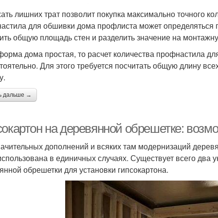
ать лишних трат позволит покупка максимально точного ко
астила для обшивки дома профлиста может определяться пу
ить общую площадь стен и разделить значение на монтажну
форма дома простая, то расчет количества профнастила дл
тоятельно. Для этого требуется посчитать общую длину все
у.
ь дальше →
сокартон на деревянной обрешетке: возм
начительных дополнений и всяких там модернизаций деревя
использована в единичных случаях. Существует всего два 
янной обрешетки для установки гипсокартона.