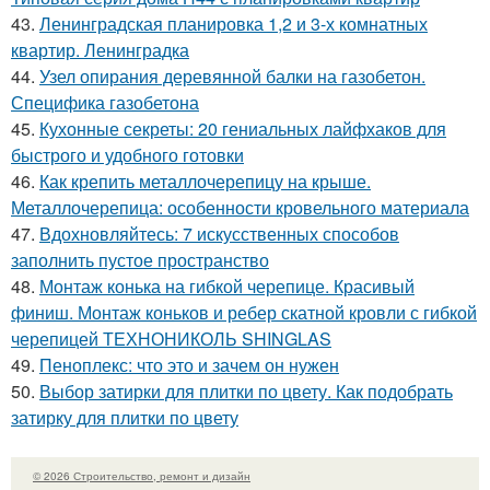
43.
Ленинградская планировка 1,2 и 3-х комнатных
квартир. Ленинградка
44.
Узел опирания деревянной балки на газобетон.
Специфика газобетона
45.
Кухонные секреты: 20 гениальных лайфхаков для
быстрого и удобного готовки
46.
Как крепить металлочерепицу на крыше.
Металлочерепица: особенности кровельного материала
47.
Вдохновляйтесь: 7 искусственных способов
заполнить пустое пространство
48.
Монтаж конька на гибкой черепице. Красивый
финиш. Монтаж коньков и ребер скатной кровли с гибкой
черепицей ТЕХНОНИКОЛЬ SHINGLAS
49.
Пеноплекс: что это и зачем он нужен
50.
Выбор затирки для плитки по цвету. Как подобрать
затирку для плитки по цвету
© 2026 Строительство, ремонт и дизайн