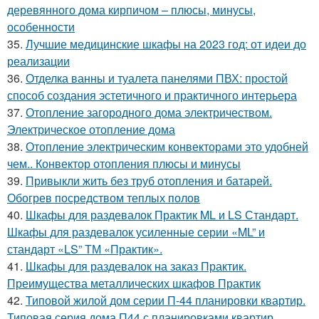
деревянного дома кирпичом – плюсы, минусы,
особенности
35.
Лучшие медицинские шкафы на 2023 год: от идеи до
реализации
36.
Отделка ванны и туалета панелями ПВХ: простой
способ создания эстетичного и практичного интерьера
37.
Отопление загородного дома электричеством.
Электрическое отопление дома
38.
Отопление электрическим конвекторами это удобней
чем.. Конвектор отопления плюсы и минусы
39.
Привыкли жить без труб отопления и батарей.
Обогрев посредством теплых полов
40.
Шкафы для раздевалок Практик ML и LS Стандарт.
Шкафы для раздевалок усиленные серии «ML” и
стандарт «LS” ТМ «Практик».
41.
Шкафы для раздевалок на заказ Практик.
Преимущества металлических шкафов Практик
42.
Типовой жилой дом серии П-44 планировки квартир.
Типовая серия дома П44 с планировками квартир