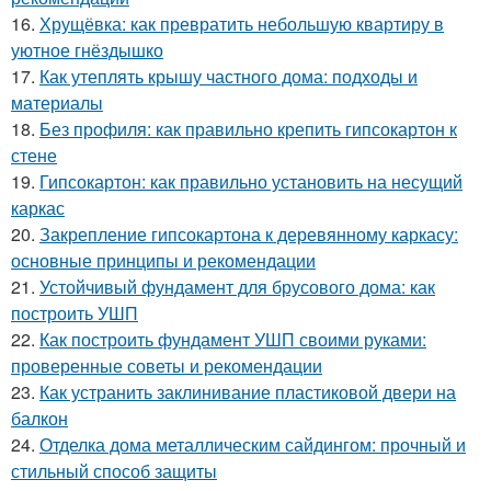
16.
Хрущёвка: как превратить небольшую квартиру в
уютное гнёздышко
17.
Как утеплять крышу частного дома: подходы и
материалы
18.
Без профиля: как правильно крепить гипсокартон к
стене
19.
Гипсокартон: как правильно установить на несущий
каркас
20.
Закрепление гипсокартона к деревянному каркасу:
основные принципы и рекомендации
21.
Устойчивый фундамент для брусового дома: как
построить УШП
22.
Как построить фундамент УШП своими руками:
проверенные советы и рекомендации
23.
Как устранить заклинивание пластиковой двери на
балкон
24.
Отделка дома металлическим сайдингом: прочный и
стильный способ защиты