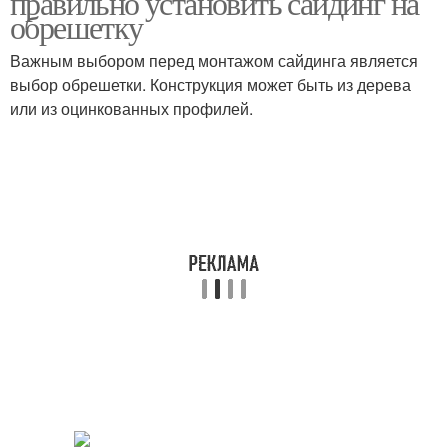
правильно установить сайдинг на
обрешетку
Важным выбором перед монтажом сайдинга является
Обрешетка для
выбор обрешетки. Конструкция может быть из дерева
Сайдинг на обрешетке
цокольного сайдинга
или из оцинкованных профилей.