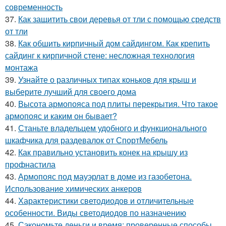
современность
37.
Как защитить свои деревья от тли с помощью средств
от тли
38.
Как обшить кирпичный дом сайдингом. Как крепить
сайдинг к кирпичной стене: несложная технология
монтажа
39.
Узнайте о различных типах коньков для крыш и
выберите лучший для своего дома
40.
Высота армопояса под плиты перекрытия. Что такое
армопояс и каким он бывает?
41.
Станьте владельцем удобного и функционального
шкафчика для раздевалок от СпортМебель
42.
Как правильно установить конек на крышу из
профнастила
43.
Армопояс под мауэрлат в доме из газобетона.
Использование химических анкеров
44.
Характеристики светодиодов и отличительные
особенности. Виды светодиодов по назначению
45.
Сэкономьте деньги и время: проверенные способы