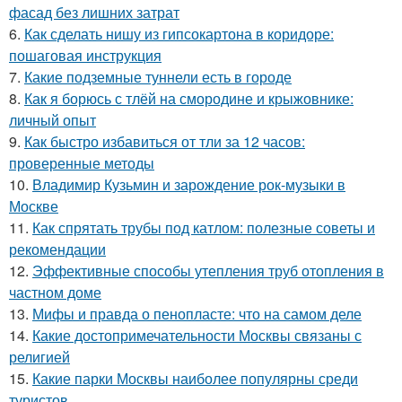
фасад без лишних затрат
6.
Как сделать нишу из гипсокартона в коридоре:
пошаговая инструкция
7.
Какие подземные туннели есть в городе
8.
Как я борюсь с тлёй на смородине и крыжовнике:
личный опыт
9.
Как быстро избавиться от тли за 12 часов:
проверенные методы
10.
Владимир Кузьмин и зарождение рок-музыки в
Москве
11.
Как спрятать трубы под катлом: полезные советы и
рекомендации
12.
Эффективные способы утепления труб отопления в
частном доме
13.
Мифы и правда о пенопласте: что на самом деле
14.
Какие достопримечательности Москвы связаны с
религией
15.
Какие парки Москвы наиболее популярны среди
туристов