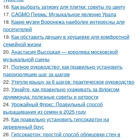
16.
Как выбрать затирку для плитки: советы по цвету
17.
CAGMO Пермь: Музыкальное явление Урала
18.
Какие музеи Воронежа наиболее интересны для
посетителей
19.
Как обставить двушку в хрущевке для комфортной
семейной жизни
20.
Анастасия Высоцкая — королева московской
музыкальной сцены
21.
Полное руководство: как правильно установить
пароизоляцию шаг за шагом
22.
Утепли крышу за 6 шагов: практическое руководство
23.
Узнайте, как правильно ухаживать за флоксом
друммонда: полезные советы и хитрости
24.
Урожайный Флокс: Правильный способ
выращивания из семян в 2025 году
25.
Как правильно установить гипсокартон на
деревянный брус
26.
Гипсокартон: простой способ облицовки стен в