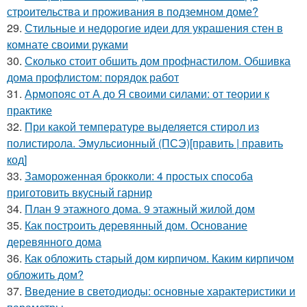
строительства и проживания в подземном доме?
29.
Стильные и недорогие идеи для украшения стен в
комнате своими руками
30.
Сколько стоит обшить дом профнастилом. Обшивка
дома профлистом: порядок работ
31.
Армопояс от А до Я своими силами: от теории к
практике
32.
При какой температуре выделяется стирол из
полистирола. Эмульсионный (ПСЭ)[править | править
код]
33.
Замороженная брокколи: 4 простых способа
приготовить вкусный гарнир
34.
План 9 этажного дома. 9 этажный жилой дом
35.
Как построить деревянный дом. Основание
деревянного дома
36.
Как обложить старый дом кирпичом. Каким кирпичом
обложить дом?
37.
Введение в светодиоды: основные характеристики и