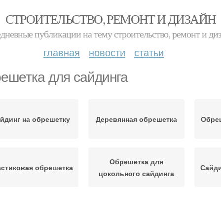
СТРОИТЕЛЬСТВО, РЕМОНТ И ДИЗАЙН
дневные публикации на тему строительство, ремонт и ди
главная
новости
статьи
ешетка для сайдинга
йдинг на обрешетку
Деревянная обрешетка
Обреш
Обрешетка для
стиковая обрешетка
Сайди
цокольного сайдинга
Сайди
таллический сайдинг
Сайдинг под брус