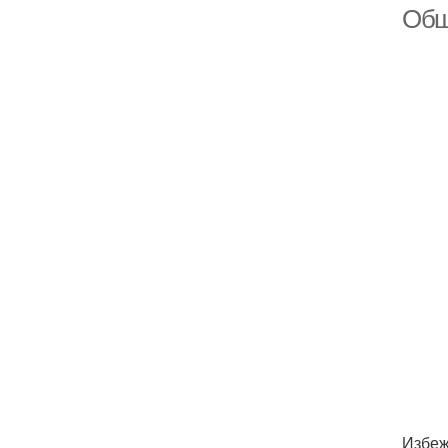
Обш
Избеж