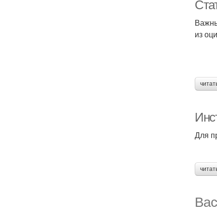
Ста
Важны
из оц
читат
Инс
Для п
читат
Вас