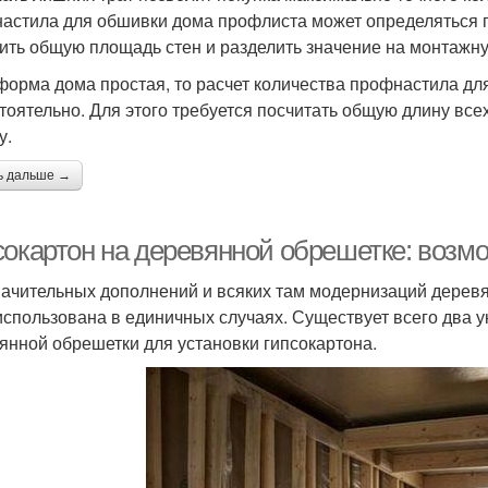
астила для обшивки дома профлиста может определяться пу
ить общую площадь стен и разделить значение на монтажну
форма дома простая, то расчет количества профнастила дл
тоятельно. Для этого требуется посчитать общую длину все
у.
ь дальше →
сокартон на деревянной обрешетке: возм
начительных дополнений и всяких там модернизаций деревя
использована в единичных случаях. Существует всего два 
янной обрешетки для установки гипсокартона.