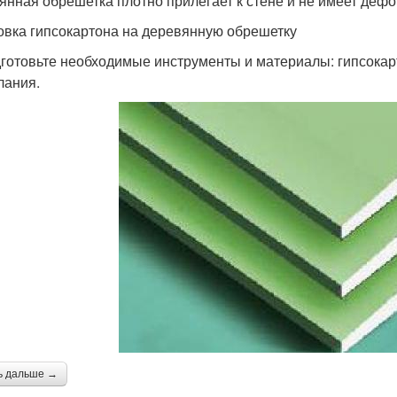
янная обрешетка плотно прилегает к стене и не имеет деф
овка гипсокартона на деревянную обрешетку
дготовьте необходимые инструменты и материалы: гипсокар
лания.
ь дальше →