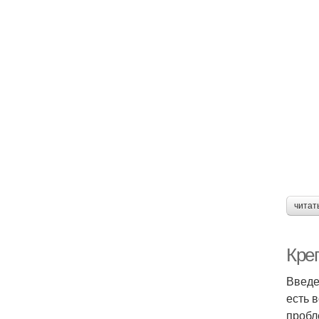
читат
Кре
Введе
есть 
пробл