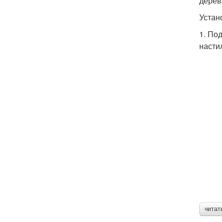
дерев
Устан
1. По
насти
читат