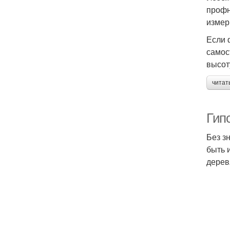
профн
измер
Если 
самос
высот
читат
Гип
Без з
быть 
дерев