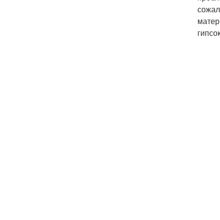
сожал
матер
гипсо