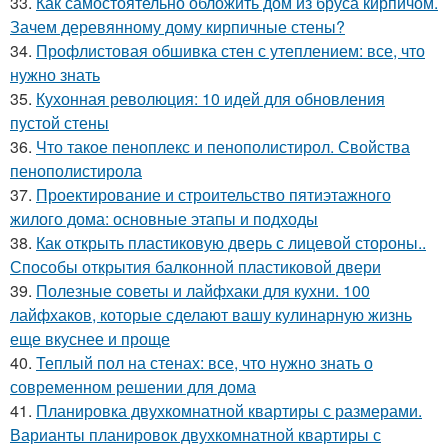
33.
Как самостоятельно обложить дом из бруса кирпичом.
Зачем деревянному дому кирпичные стены?
34.
Профлистовая обшивка стен с утеплением: все, что
нужно знать
35.
Кухонная революция: 10 идей для обновления
пустой стены
36.
Что такое пеноплекс и пенополистирол. Свойства
пенополистирола
37.
Проектирование и строительство пятиэтажного
жилого дома: основные этапы и подходы
38.
Как открыть пластиковую дверь с лицевой стороны..
Способы открытия балконной пластиковой двери
39.
Полезные советы и лайфхаки для кухни. 100
лайфхаков, которые сделают вашу кулинарную жизнь
еще вкуснее и проще
40.
Теплый пол на стенах: все, что нужно знать о
современном решении для дома
41.
Планировка двухкомнатной квартиры с размерами.
Варианты планировок двухкомнатной квартиры с