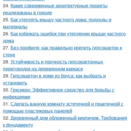
24.
Какие современные архитектурные проекты
реализованы в городе
25.
Как утеплять крышу частного дома: подходы и
материалы
26.
Как избежать ошибок при утеплении крыши частного
дома
27.
Без профиля: как правильно крепить гипсокартон к
стене
28.
Устойчивость и прочность гипсокартонных
перегородок на деревянном каркасе
29.
Гипсокартон в доме из бруса: как выбрать и
установить
30.
Гексикон: Эффективное средство для борьбы с
инфекциями
31.
Сделать ванную комнату эстетичной и практичной с
помощью пластиковых панелей
32.
Деревянный дом обложенный кирпичом. Требования
к фундаменту