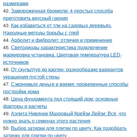
размерами
42.
Замороженная брокколи: 4 простых способа
приготовить вкусный гарнир
43.
Как избавиться от тли на садовых деревьях.
Народные методы борьбы с тлей
44.
Арболит и фибролит: отличия и применение
45.
Светодиоды характеристика подключение
маркировка установка. Цветовая температура LED-
источников
46.
От скульптур до картин: разнообразие вариантов
украшения пустой стены
47.
Сэкономьте деньги и время: проверенные способы
постройки дома
48.
Цена фундамента под стоящий дом: основные
факторы и расчеты
49.
Аэлита Нивяник Махровый Крейзи Дейзи: Всё, что
нужно знать о семенах этого растения
50.
Выбор затирки для плитки по цвету. Как подобрать
затирку для плитки по цвету