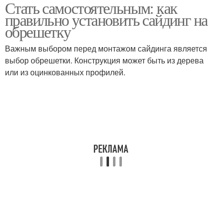
Стать самостоятельным: как
Обрешетка для
Пластиковая обрешетка
правильно установить сайдинг на
сайдинга
обрешетку
Важным выбором перед монтажом сайдинга является
выбор обрешетки. Конструкция может быть из дерева
Сайдинг для обрешетки
Сайдинг на обрешетке
или из оцинкованных профилей.