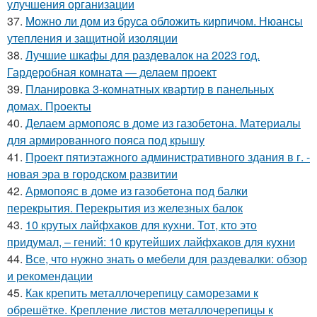
улучшения организации
37.
Можно ли дом из бруса обложить кирпичом. Нюансы
утепления и защитной изоляции
38.
Лучшие шкафы для раздевалок на 2023 год.
Гардеробная комната — делаем проект
39.
Планировка 3-комнатных квартир в панельных
домах. Проекты
40.
Делаем армопояс в доме из газобетона. Материалы
для армированного пояса под крышу
41.
Проект пятиэтажного административного здания в г. -
новая эра в городском развитии
42.
Армопояс в доме из газобетона под балки
перекрытия. Перекрытия из железных балок
43.
10 крутых лайфхаков для кухни. Тот, кто это
придумал, – гений: 10 крутейших лайфхаков для кухни
44.
Все, что нужно знать о мебели для раздевалки: обзор
и рекомендации
45.
Как крепить металлочерепицу саморезами к
обрешётке. Крепление листов металлочерепицы к