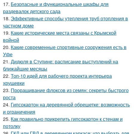
17.
Безопасные и функциональные шкафы для
раздевалок детского сада
18.
Эффективные способы утепления труб отопления в
частном доме
19.
Какие исторические места связаны с Крымской
войной
20.
Какие современные спортивные сооружения есть в
Уфе
21.
Дидюля в Ступине: расписание выступлений на
ближайшие месяцы
22.
Топ-10 идей для рабочего проекта интерьера
хрущевки
23.
Проращивание флоксов из семян: секреты быстрого
роста
24.
Гипсокартон на деревянной обрешетке: возможность
и ограничения
25.
Как правильно прикрепить гипсокартон к стенам и
потолку
26.
ГКЛ или ГВЛ в деревянном каркасе: что выбрать для