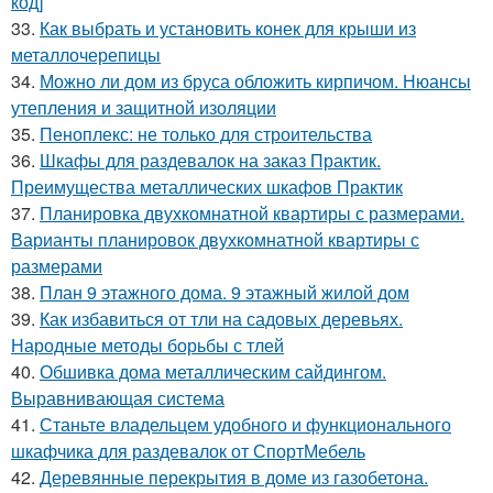
код]
33.
Как выбрать и установить конек для крыши из
металлочерепицы
34.
Можно ли дом из бруса обложить кирпичом. Нюансы
утепления и защитной изоляции
35.
Пеноплекс: не только для строительства
36.
Шкафы для раздевалок на заказ Практик.
Преимущества металлических шкафов Практик
37.
Планировка двухкомнатной квартиры с размерами.
Варианты планировок двухкомнатной квартиры с
размерами
38.
План 9 этажного дома. 9 этажный жилой дом
39.
Как избавиться от тли на садовых деревьях.
Народные методы борьбы с тлей
40.
Обшивка дома металлическим сайдингом.
Выравнивающая система
41.
Станьте владельцем удобного и функционального
шкафчика для раздевалок от СпортМебель
42.
Деревянные перекрытия в доме из газобетона.