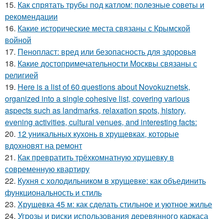
15.
Как спрятать трубы под катлом: полезные советы и
рекомендации
16.
Какие исторические места связаны с Крымской
войной
17.
Пенопласт: вред или безопасность для здоровья
18.
Какие достопримечательности Москвы связаны с
религией
19.
Here is a list of 60 questions about Novokuznetsk,
organized into a single cohesive list, covering various
aspects such as landmarks, relaxation spots, history,
evening activities, cultural venues, and interesting facts:
20.
12 уникальных кухонь в хрущевках, которые
вдохновят на ремонт
21.
Как превратить трёхкомнатную хрущевку в
современную квартиру
22.
Кухня с холодильником в хрущевке: как объединить
функциональность и стиль
23.
Хрущевка 45 м: как сделать стильное и уютное жилье
24.
Угрозы и риски использования деревянного каркаса