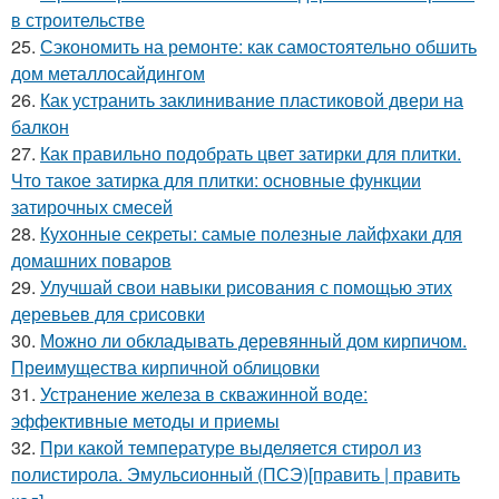
в строительстве
25.
Сэкономить на ремонте: как самостоятельно обшить
дом металлосайдингом
26.
Как устранить заклинивание пластиковой двери на
балкон
27.
Как правильно подобрать цвет затирки для плитки.
Что такое затирка для плитки: основные функции
затирочных смесей
28.
Кухонные секреты: самые полезные лайфхаки для
домашних поваров
29.
Улучшай свои навыки рисования с помощью этих
деревьев для срисовки
30.
Можно ли обкладывать деревянный дом кирпичом.
Преимущества кирпичной облицовки
31.
Устранение железа в скважинной воде:
эффективные методы и приемы
32.
При какой температуре выделяется стирол из
полистирола. Эмульсионный (ПСЭ)[править | править