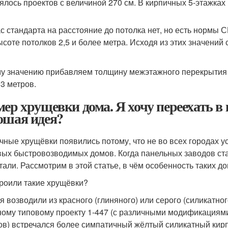
ялось проектов с величиной 270 см. В кирпичных 5-этажках 
с стандарта на расстояние до потолка нет, но есть нормы
ысоте потолков 2,5 и более метра. Исходя из этих значений
му значению прибавляем толщину межэтажного перекрытия 
 3 метров.
мер хрущевки дома. Я хочу переехать 
ошая идея?
чные хрущёвки появились потому, что не во всех городах у
ых быстровозводимых домов. Когда панельных заводов стал
тали. Рассмотрим в этой статье, в чём особенность таких д
троили такие хрущёвки?
я возводили из красного (глиняного) или серого (силикатно
ному типовому проекту 1-447 (с различными модификациями)
ов) встречался более симпатичный жёлтый силикатный кир