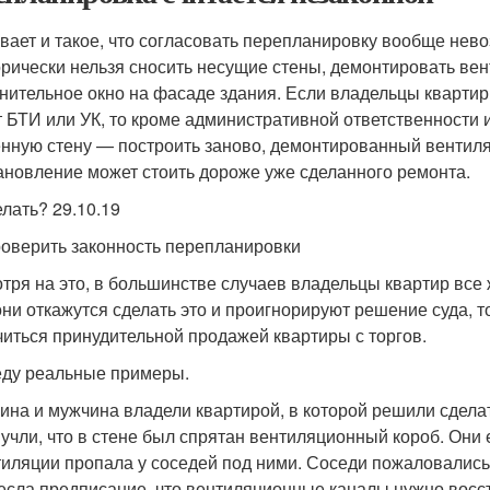
вает и такое, что согласовать перепланировку вообще нево
орически нельзя сносить несущие стены, демонтировать ве
нительное окно на фасаде здания. Если владельцы квартир
т БТИ или УК, то кроме административной ответственности 
нную стену — построить заново, демонтированный вентиля
ановление может стоить дороже уже сделанного ремонта.
елать? 29.10.19
роверить законность перепланировки
тря на это, в большинстве случаев владельцы квартир все
они откажутся сделать это и проигнорируют решение суда, т
читься принудительной продажей квартиры с торгов.
ду реальные примеры.
на и мужчина владели квартирой, в которой решили сделать
 учли, что в стене был спрятан вентиляционный короб. Они 
тиляции пропала у соседей под ними. Соседи пожаловались
есла предписание, что вентиляционные каналы нужно восс