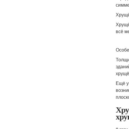
симме
Хрущё
Хрущё
всё м
Особе
Толщи
здани
хрущё
Ещё у
возни
плоск
Хру
хру