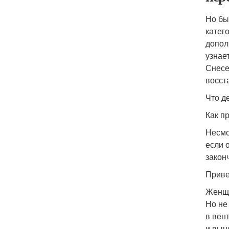
Но бы
катег
допол
узнае
Снесе
восст
Что д
Как п
Несмо
если 
закон
Приве
Женщи
Но не
в вен
и вын