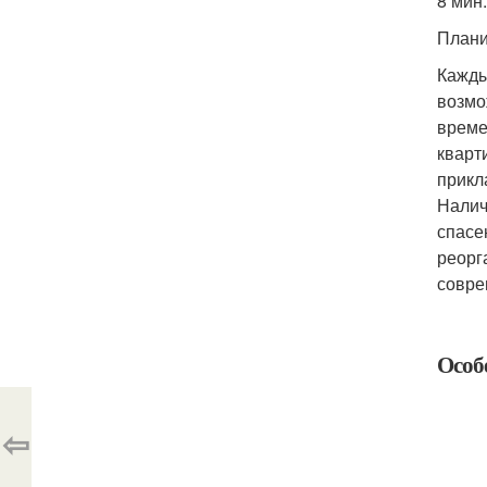
8 мин.
Плани
Кажды
возмо
време
кварт
прикл
Налич
спасе
реорг
совре
Особ
⇦