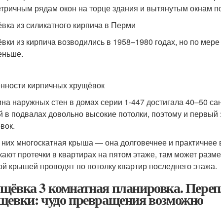
тричным рядам окон на торце здания и вытянутым окнам п
вка из силикатного кирпича в Перми
вки из кирпича возводились в 1958–1980 годах, но по мере
еньше.
нности кирпичных хрущёвок
на наружных стен в домах серии 1-447 достигала 40–50 сан
й в подвалах довольно высокие потолки, поэтому и первый
вок.
 них многоскатная крыша — она долговечнее и практичнее в
кают протечки в квартирах на пятом этаже, там может разм
ой крышей проводят по потолку квартир последнего этажа.
щёвка 3 комнатная планировка. Переп
щевки: чудо превращения возможно