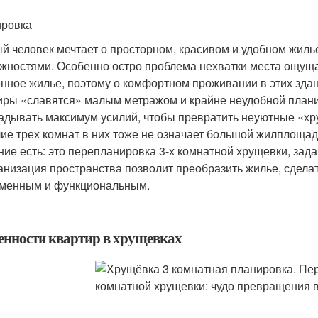
ровка
й человек мечтает о просторном, красивом и удобном жилье
жностями. Особенно остро проблема нехватки места ощущае
нное жилье, поэтому о комфортном проживании в этих здан
иры «славятся» малым метражом и крайне неудобной план
адывать максимум усилий, чтобы превратить неуютные «хр
ие трех комнат в них тоже не означает большой жилплощад
ние есть: это перепланировка 3-х комнатной хрущевки, зад
анизация пространства позволит преобразить жилье, сдела
менным и функциональным.
енности квартир в хрущевках