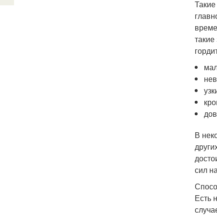
Такие
главн
време
такие
горди
мал
нев
узк
кро
дов
В нек
други
досто
сил н
Спосо
Есть 
случа