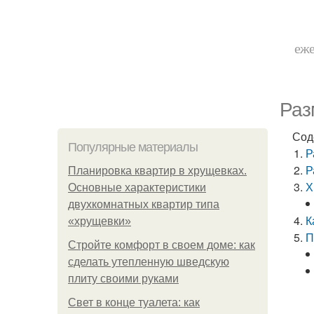
еже
Раз
Сод
Популярные материалы
Р
Р
Планировка квартир в хрущевках.
Х
Основные характеристики
двухкомнатных квартир типа
К
«хрущевки»
П
Стройте комфорт в своем доме: как
сделать утепленную шведскую
плиту своими руками
Свет в конце туалета: как