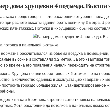
мер дома хрущевки 4 подъезда. Высота 
а этажа проще говоря — это расстояние от уровня пола до
то при расчёте высоты здания брать величину 3 метра. В р
нских пятиэтажках. Потолки в «хрущёвках» обычно составля
а потолка в панельной 5-этажке
 норматив рассчитывался из объёма воздуха в помещении, 
самые высокие и составляли 3,2 метра. За это квартиры то
о во времена его правления начали переходить на строите
емена Хрущёва пошли серии типовых 5-этажек, но на перв
бство, а количество сданных в эксплуатацию квадратных м
 построить гораздо больше жилья. Стандартизированное ж
районы.
ходом к власти Брежнева строительство типовых панельны
ртных. Хотя расстояние до потолков в панельных домах ос