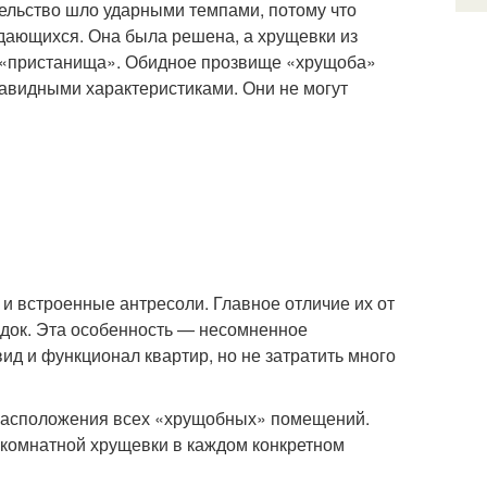
тельство шло ударными темпами, потому что
дающихся. Она была решена, а хрущевки из
е «пристанища». Обидное прозвище «хрущоба»
завидными характеристиками. Они не могут
и встроенные антресоли. Главное отличие их от
одок. Эта особенность — несомненное
ид и функционал квартир, но не затратить много
 расположения всех «хрущобных» помещений.
х комнатной хрущевки в каждом конкретном