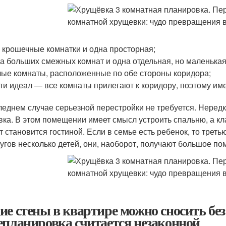
 крошечные комнатки и одна просторная;
а больших смежных комнат и одна отдельная, но маленькая
ые комнаты, расположенные по обе стороны коридора;
ти идеал — все комнаты прилегают к коридору, поэтому им
леднем случае серьезной перестройки не требуется. Нередк
вка. В этом помещении имеет смысл устроить спальню, а кл
т становится гостиной. Если в семье есть ребенок, то треть
ругов несколько детей, они, наоборот, получают большое п
ие стены в квартире можно сносить бе
епланировка считается незаконной