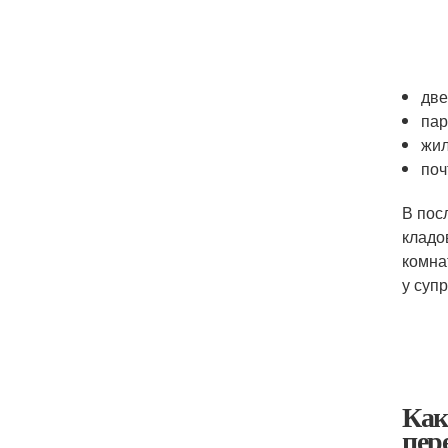
две
пар
жил
поч
В пос
кладо
комна
у суп
Как
пер