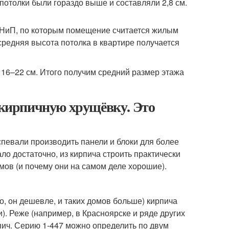
потолки были гораздо выше и составляли 2,8 см.
 СНиП, по которым помещение считается жилым
 средняя высота потолка в квартире получается
16–22 см. Итого получим средний размер этажа
в кирпичную хрущёвку. Это
спевали производить панели и блоки для более
о достаточно, из кирпича строить практически
омов (и почему они на самом деле хорошие).
го, он дешевле, и таких домов больше) кирпича
. Реже (например, в Красноярске и ряде других
пич. Серию 1-447 можно определить по двум