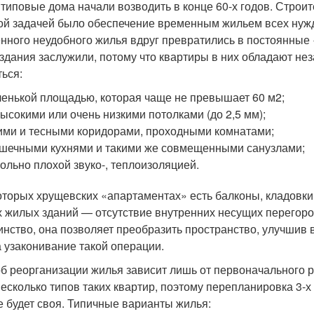
 типовые дома начали возводить в конце 60-х годов. Строи
ой задачей было обеспечение временным жильем всех нуж
нного неудобного жилья вдруг превратились в постоянны
 здания заслужили, потому что квартиры в них обладают не
ться:
енькой площадью, которая чаще не превышает 60 м
2
;
ысокими или очень низкими потолками (до 2,5 мм);
ими и тесными коридорами, проходными комнатами;
шечными кухнями и такими же совмещенными санузлами;
ольно плохой звуко-, теплоизоляцией.
оторых хрущевских «апартаментах» есть балконы, кладовки 
х жилых зданий — отсутствие внутренних несущих перегор
инство, она позволяет преобразить пространство, улучшив в
а узаконивание такой операции.
б реорганизации жилья зависит лишь от первоначального
несколько типов таких квартир, поэтому перепланировка 3-
е будет своя. Типичные варианты жилья: