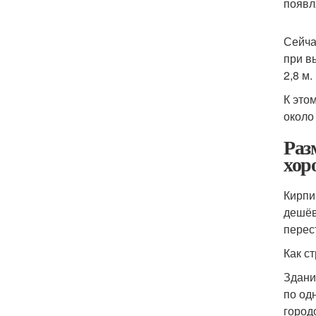
появл
Сейча
при в
2,8 м.
К это
около
Раз
хор
Кирпи
дешёв
перес
Как с
Здани
по од
город