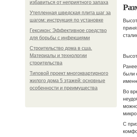
избавиться от неприятного запаха
Раз
Утепленная шведская плита шаг за
Высот
шагом: инструкция по установке
приня
Гексикон: Эффективное средство
стали
для борьбы с инфекциями
Строительство дома в сша.
Высот
Материалы и технологии
строительства
Ранее
были 
Типовой проект многоквартирного
именн
жилого дома 5 этажей: основные
особенности и преимущества
Во вр
неудо
можно
микро
С при
комфо