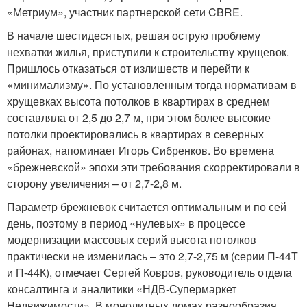
«Метриум», участник партнерской сети CBRE.
В начале шестидесятых, решая острую проблему
нехватки жилья, приступили к строительству хрущевок.
Пришлось отказаться от излишеств и перейти к
«минимализму». По установленным тогда нормативам в
хрущевках высота потолков в квартирах в среднем
составляла от 2,5 до 2,7 м, при этом более высокие
потолки проектировались в квартирах в северных
районах, напоминает Игорь Сибренков. Во времена
«брежневской» эпохи эти требования скорректировали в
сторону увеличения – от 2,7-2,8 м.
Параметр брежневок считается оптимальным и по сей
день, поэтому в период «нулевых» в процессе
модернизации массовых серий высота потолков
практически не изменилась – это 2,7-2,75 м (серии П-44Т
и П-44К), отмечает Сергей Ковров, руководитель отдела
консалтинга и аналитики «НДВ-Супермаркет
Недвижимости». В монолитных домах разнообразия