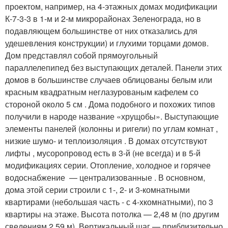
проектом, например, на 4-этажных домах модификации
К-7-3-3 в 1-м и 2-м микрорайонах Зеленограда, но в
подавляющем большинстве от них отказались для
удешевления конструкции) и глухими торцами домов.
Дом представлял собой прямоугольный
параллелепипед без выступающих деталей. Панели этих
домов в большинстве случаев облицованы белым или
красным квадратным неглазурованым кафелем со
стороной около 5 см . Дома подобного и похожих типов
получили в народе название «хрущобы». Выступающие
элементы панелей (колонны и ригели) по углам комнат ,
низкие шумо- и теплоизоляция . В домах отсутствуют
лифты , мусоропровод есть в 3-й (не всегда) и в 5-й
модификациях серии. Отопление, холодное и горячее
водоснабжение — централизованные . В основном,
дома этой серии строили с 1-, 2- и 3-комнатными
квартирами (небольшая часть - с 4-хкомнатными), по 3
квартиры на этаже. Высота потолка — 2,48 м (по другим
сведениям 2,59 м). Вертикальный шаг — приблизительно