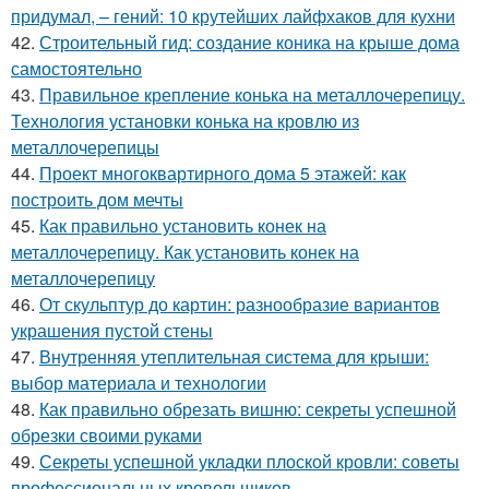
придумал, – гений: 10 крутейших лайфхаков для кухни
42.
Строительный гид: создание коника на крыше дома
самостоятельно
43.
Правильное крепление конька на металлочерепицу.
Технология установки конька на кровлю из
металлочерепицы
44.
Проект многоквартирного дома 5 этажей: как
построить дом мечты
45.
Как правильно установить конек на
металлочерепицу. Как установить конек на
металлочерепицу
46.
От скульптур до картин: разнообразие вариантов
украшения пустой стены
47.
Внутренняя утеплительная система для крыши:
выбор материала и технологии
48.
Как правильно обрезать вишню: секреты успешной
обрезки своими руками
49.
Секреты успешной укладки плоской кровли: советы
профессиональных кровельщиков