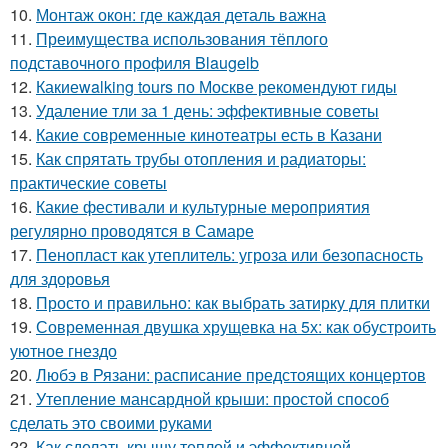
10.
Монтаж окон: где каждая деталь важна
11.
Преимущества использования тёплого
подставочного профиля Blaugelb
12.
Какиеwalking tours по Москве рекомендуют гиды
13.
Удаление тли за 1 день: эффективные советы
14.
Какие современные кинотеатры есть в Казани
15.
Как спрятать трубы отопления и радиаторы:
практические советы
16.
Какие фестивали и культурные мероприятия
регулярно проводятся в Самаре
17.
Пенопласт как утеплитель: угроза или безопасность
для здоровья
18.
Просто и правильно: как выбрать затирку для плитки
19.
Современная двушка хрущевка на 5х: как обустроить
уютное гнездо
20.
Любэ в Рязани: расписание предстоящих концертов
21.
Утепление мансардной крыши: простой способ
сделать это своими руками
22.
Как сделать крышу теплой и эффективной