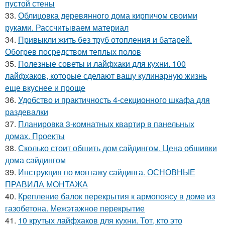
пустой стены
33.
Облицовка деревянного дома кирпичом своими
руками. Рассчитываем материал
34.
Привыкли жить без труб отопления и батарей.
Обогрев посредством теплых полов
35.
Полезные советы и лайфхаки для кухни. 100
лайфхаков, которые сделают вашу кулинарную жизнь
еще вкуснее и проще
36.
Удобство и практичность 4-секционного шкафа для
раздевалки
37.
Планировка 3-комнатных квартир в панельных
домах. Проекты
38.
Сколько стоит обшить дом сайдингом. Цена обшивки
дома сайдингом
39.
Инструкция по монтажу сайдинга. ОСНОВНЫЕ
ПРАВИЛА МОНТАЖА
40.
Крепление балок перекрытия к армопоясу в доме из
газобетона. Межэтажное перекрытие
41.
10 крутых лайфхаков для кухни. Тот, кто это