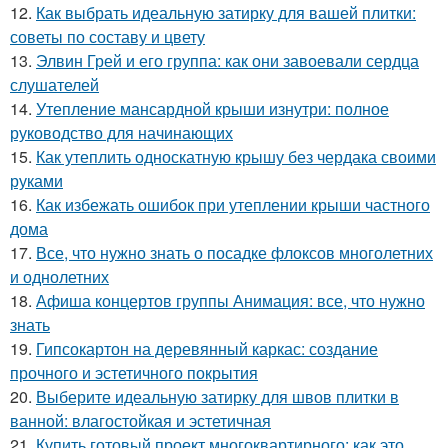
12.
Как выбрать идеальную затирку для вашей плитки:
советы по составу и цвету
13.
Элвин Грей и его группа: как они завоевали сердца
слушателей
14.
Утепление мансардной крыши изнутри: полное
руководство для начинающих
15.
Как утеплить односкатную крышу без чердака своими
руками
16.
Как избежать ошибок при утеплении крыши частного
дома
17.
Все, что нужно знать о посадке флоксов многолетних
и однолетних
18.
Афиша концертов группы Анимация: все, что нужно
знать
19.
Гипсокартон на деревянный каркас: создание
прочного и эстетичного покрытия
20.
Выберите идеальную затирку для швов плитки в
ванной: влагостойкая и эстетичная
21.
Купить готовый проект многоквартирного: как это