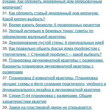
руками. Как обложить деревянный дом облицовочным
кирпичом?
31.
Как обложить старый деревянный дом кирпичом.
Какой кирпич выбрать?
32.
Время варить брокколи: 5 проверенных рецептов
33.
Уютный интерьер в бежевых тонах: советы по
оформлению маленькой квартиры
34.
Декорирование пустой стены: 9 оригинальных идей
35.
Как правильно обшить фасад дома профлистом с
утеплителем. 1 Стеновой профлист –, какой выбрать?
36.
Планировка двухкомнатной квартиры с размерами.
Варианты планировок двухкомнатной квартиры с
размерами
37.
Планировка 2-комнатной квартиры. Планировка
двушки: схемы и фото создания практичного, удобного и
функционального дизайна в двухкомнатной квартире
38.
Серия П-44 планировка с размерами. Общие
характеристики квартир
39.
Замок на пластиковой двери не открывается: