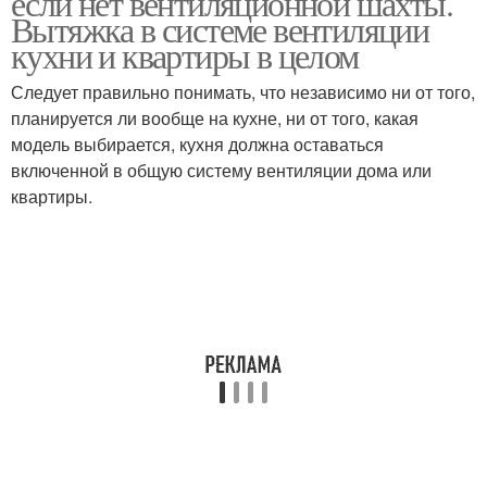
если нет вентиляционной шахты.
Вытяжка в системе вентиляции
кухни и квартиры в целом
Дом из пластиковых
Следует правильно понимать, что независимо ни от того,
Домашняя вентиляция
труб
планируется ли вообще на кухне, ни от того, какая
модель выбирается, кухня должна оставаться
включенной в общую систему вентиляции дома или
квартиры.
Вентиляция в квартире
Вентиляции в квартире
Приточная вентиляция