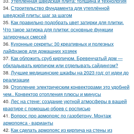
33.
Утепленная шведская плита: толщина и технология
34.
Строительство фундамента для утеплённой
шведской плиты: шаг за шагом
35.
Как правильно подобрать цвет затирки для плитки.
Что такое затирка для плитки: основные функции
затирочных смесей
36.
Кухонные секреты: 30 креативных и полезных
лайфхаков для домашних хозяек
37.
Как обложить сруб кирпичом. Бревенчатый дом —
обкладывать кирпичом или отделывать сайдингом?
38.
Лучшие медицинские шкафы на 2023 год: от идеи до
реализации
39.
Отопление электрическим конвекторами это удобней
чем.. Конвектор отопления плюсы и минусы
40.
Лес на стене: создание уютной атмосферы в вашей
квартире с помощью обоев с росписью
41.
Вопрос про армопояс по газобетону. Монтаж
армопояса - варианты
42.
Как сделать армопояс из кирпича на стены из