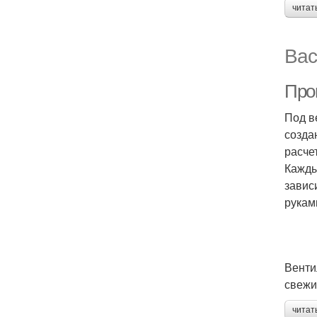
читат
Вас
Про
Под в
созда
расче
Кажды
завис
рукам
Венти
свеж
читат