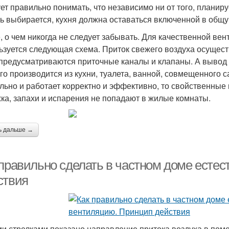
ет правильно понимать, что независимо ни от того, планируе
ь выбирается, кухня должна оставаться включенной в общу
, о чем никогда не следует забывать. Для качественной ве
ьзуется следующая схема. Приток свежего воздуха осущес
 предусматриваются приточные каналы и клапаны. А вывод
го производится из кухни, туалета, ванной, совмещенного 
льно и работает корректно и эффективно, то свойственные
ка, запахи и испарения не попадают в жилые комнаты.
ь дальше →
 правильно сделать в частном доме есте
ствия
и стрелками показано направление притока воздуха в пом