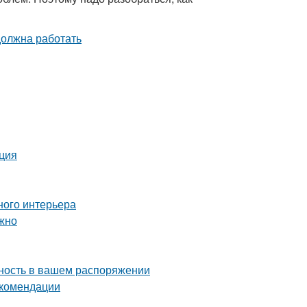
кция
ного интерьера
ожно
чность в вашем распоряжении
екомендации