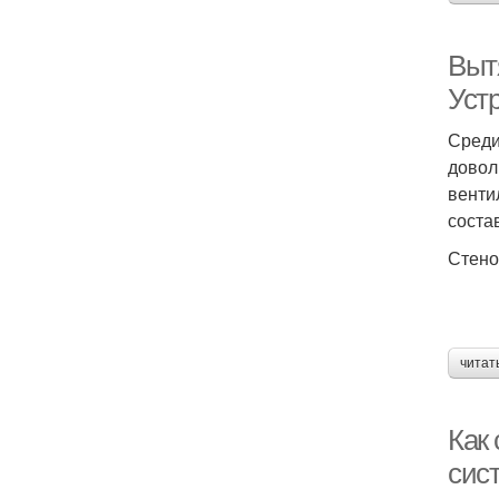
Выт
Уст
Среди
довол
венти
соста
Стено
читат
Как
сис