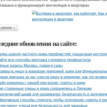
изована и функционирует вентиляция в квартирах.
ь дальше →
ледние обновления на сайте:
елка цоколя частного дома профлистом: пошаговая инстру
айте все способы монтажа стенового профнастила
ёные оазисы Москвы: парки и сады
 закрыть нишу в коридоре прихожей: идеи для функциональ
пкая девушка за час снесла нишу в коридоре: как это возм
айн коридора с нишей при входе: советы и идеи
ие старинные улицы и дома сохранились в Липецке
аллический шкаф для раздевалок: безопасность и долгове
ективные способы спрятать трубы отопления: советы и р
листирол: угроза или безопасность для здоровья