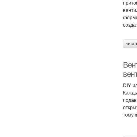
прито
венти
форми
созда
читат
Вен
вен
DIY и
Кажды
подав
откры
тому 