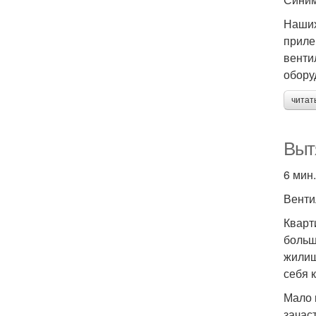
Наших
приле
венти
обору
читат
Вытя
6 мин.
Венти
Кварт
больш
жилищ
себя 
Мало 
зачас