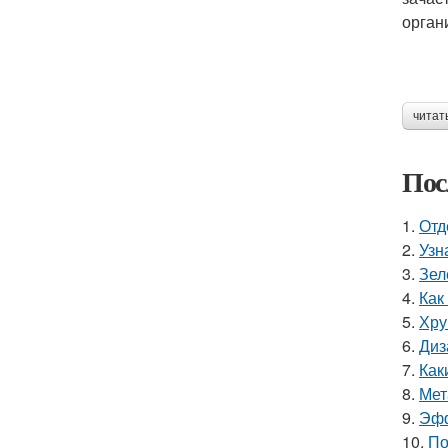
орган
читат
Пос
1.
Отд
2.
Узн
3.
Зел
4.
Как
5.
Хру
6.
Диз
7.
Как
8.
Мет
9.
Эфф
10.
По