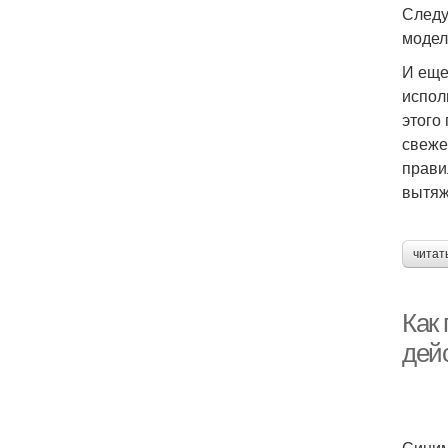
Следу
модел
И еще
испол
этого
свеже
прави
вытяж
читат
Как
дей
Синим