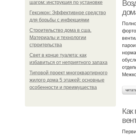
Воз
шагом: инструкция по установке
дом
Гексикон: Эффективное средство
для борьбы с инфекциями
Полно
форто
Строительство дома в сша.
венти
Материалы и технологии
парои
строительства
норма
Свет в конце туалета: как
обусл
избавиться от неприятного запаха
отдел
Типовой проект многоквартирного
Межко
жилого дома 5 этажей: основные
особенности и преимущества
читат
Как
вен
Перви