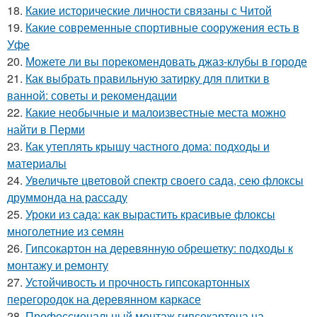
18.
Какие исторические личности связаны с Читой
19.
Какие современные спортивные сооружения есть в
Уфе
20.
Можете ли вы порекомендовать джаз-клубы в городе
21.
Как выбрать правильную затирку для плитки в
ванной: советы и рекомендации
22.
Какие необычные и малоизвестные места можно
найти в Перми
23.
Как утеплять крышу частного дома: подходы и
материалы
24.
Увеличьте цветовой спектр своего сада, сею флоксы
друммонда на рассаду
25.
Уроки из сада: как вырастить красивые флоксы
многолетние из семян
26.
Гипсокартон на деревянную обрешетку: подходы к
монтажу и ремонту
27.
Устойчивость и прочность гипсокартонных
перегородок на деревянном каркасе
28.
Профессиональный монтаж гипсокартона на