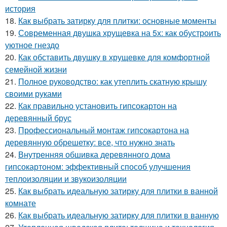
история
18.
Как выбрать затирку для плитки: основные моменты
19.
Современная двушка хрущевка на 5х: как обустроить
уютное гнездо
20.
Как обставить двушку в хрущевке для комфортной
семейной жизни
21.
Полное руководство: как утеплить скатную крышу
своими руками
22.
Как правильно установить гипсокартон на
деревянный брус
23.
Профессиональный монтаж гипсокартона на
деревянную обрешетку: все, что нужно знать
24.
Внутренняя обшивка деревянного дома
гипсокартоном: эффективный способ улучшения
теплоизоляции и звукоизоляции
25.
Как выбрать идеальную затирку для плитки в ванной
комнате
26.
Как выбрать идеальную затирку для плитки в ванную