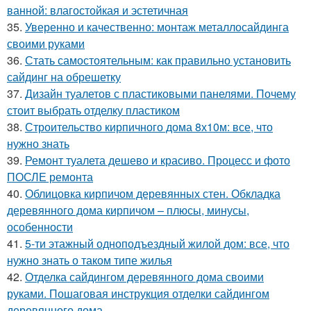
ванной: влагостойкая и эстетичная
35.
Уверенно и качественно: монтаж металлосайдинга
своими руками
36.
Стать самостоятельным: как правильно установить
сайдинг на обрешетку
37.
Дизайн туалетов с пластиковыми панелями. Почему
стоит выбрать отделку пластиком
38.
Строительство кирпичного дома 8х10м: все, что
нужно знать
39.
Ремонт туалета дешево и красиво. Процесс и фото
ПОСЛЕ ремонта
40.
Облицовка кирпичом деревянных стен. Обкладка
деревянного дома кирпичом – плюсы, минусы,
особенности
41.
5-ти этажный одноподъездный жилой дом: все, что
нужно знать о таком типе жилья
42.
Отделка сайдингом деревянного дома своими
руками. Пошаговая инструкция отделки сайдингом
деревянного дома