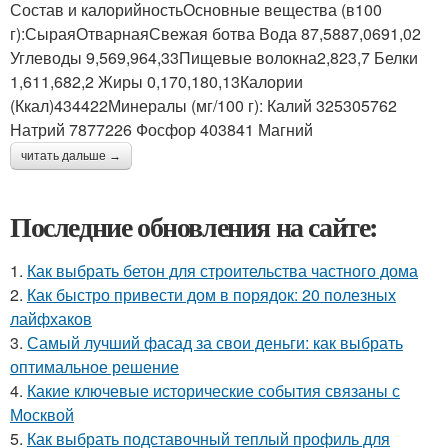
Состав и калорийностьОсновные вещества (в100
г):СыраяОтварнаяСвежая ботва Вода 87,5887,0691,02
Углеводы 9,569,964,33Пищевые волокна2,823,7 Белки
1,611,682,2 Жиры 0,170,180,13Калории
(Ккал)434422Минералы (мг/100 г): Калий 325305762
Натрий 7877226 Фосфор 403841 Магний
читать дальше →
Последние обновления на сайте:
1.
Как выбрать бетон для строительства частного дома
2.
Как быстро привести дом в порядок: 20 полезных
лайфхаков
3.
Самый лучший фасад за свои деньги: как выбрать
оптимальное решение
4.
Какие ключевые исторические события связаны с
Москвой
5.
Как выбрать подставочный теплый профиль для