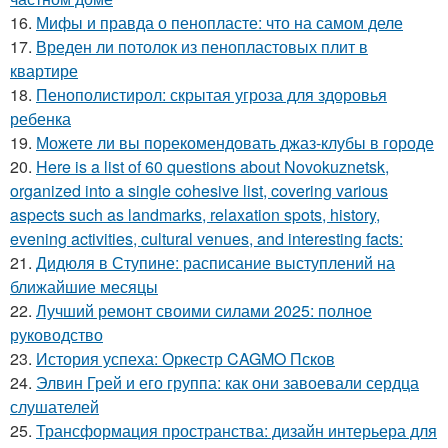
16.
Мифы и правда о пенопласте: что на самом деле
17.
Вреден ли потолок из пенопластовых плит в
квартире
18.
Пенополистирол: скрытая угроза для здоровья
ребенка
19.
Можете ли вы порекомендовать джаз-клубы в городе
20.
Here is a list of 60 questions about Novokuznetsk,
organized into a single cohesive list, covering various
aspects such as landmarks, relaxation spots, history,
evening activities, cultural venues, and interesting facts:
21.
Дидюля в Ступине: расписание выступлений на
ближайшие месяцы
22.
Лучший ремонт своими силами 2025: полное
руководство
23.
История успеха: Оркестр CAGMO Псков
24.
Элвин Грей и его группа: как они завоевали сердца
слушателей
25.
Трансформация пространства: дизайн интерьера для