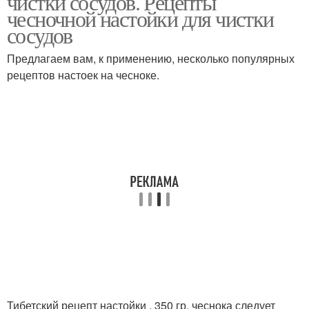
чистки сосудов. Рецепты
чесночной настойки для чистки
сосудов
Предлагаем вам, к применению, несколько популярных
Рецепты для вывода
Тибетская настойка
рецептов настоек на чесноке.
Рецепт для чистки
Тибетская медицина
Чеснок в рецептах
Тибетский рецепт настойки . 350 гр. чеснока следует