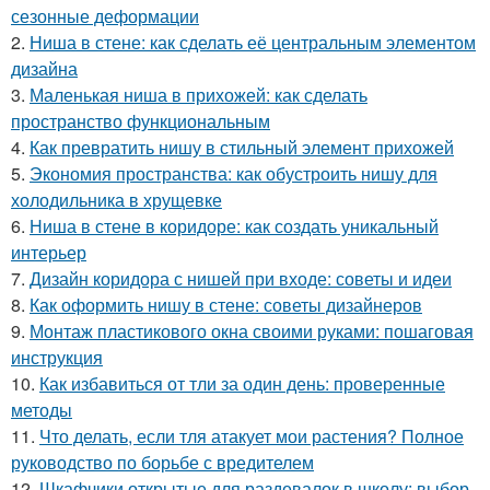
сезонные деформации
2.
Ниша в стене: как сделать её центральным элементом
дизайна
3.
Маленькая ниша в прихожей: как сделать
пространство функциональным
4.
Как превратить нишу в стильный элемент прихожей
5.
Экономия пространства: как обустроить нишу для
холодильника в хрущевке
6.
Ниша в стене в коридоре: как создать уникальный
интерьер
7.
Дизайн коридора с нишей при входе: советы и идеи
8.
Как оформить нишу в стене: советы дизайнеров
9.
Монтаж пластикового окна своими руками: пошаговая
инструкция
10.
Как избавиться от тли за один день: проверенные
методы
11.
Что делать, если тля атакует мои растения? Полное
руководство по борьбе с вредителем
12.
Шкафчики открытые для раздевалок в школу: выбор