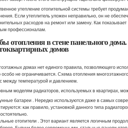
твенное утепление отопительной системы требует продума
нения. Если утеплитель уложен неправильно, он не обеспеч
нительных расходов на ремонт или замену. Как показывает 
ым профессионалам.
бы отопления в стене панельного дома.
гоквартирных домов
гоэтажных домах нет единого правила, позволяющего испол
 особо не ограничивается. Схема отопления многоэтажног
с между температурой и давлением.
овным моделям радиаторов, используемых в квартирах, мо
унные батареи . Нередко используются даже в самых совре
тируются: как правило, установкой данного типа радиатор
остоятельно.
льные отопители . Этот вариант является логичным продо
боров. Будучи более современными, стальные панели ото