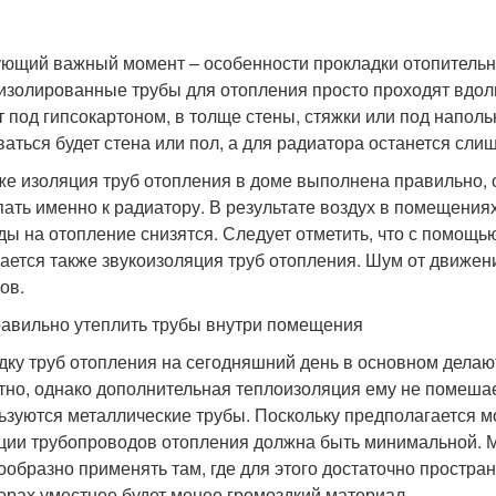
ющий важный момент – особенности прокладки отопительны
изолированные трубы для отопления просто проходят вдоль
т под гипсокартоном, в толще стены, стяжки или под напол
ваться будет стена или пол, а для радиатора останется сли
же изоляция труб отопления в доме выполнена правильно, 
пать именно к радиатору. В результате воздух в помещениях
ды на отопление снизятся. Следует отметить, что с помощь
ается также звукоизоляция труб отопления. Шум от движен
ов.
равильно утеплить трубы внутри помещения
дку труб отопления на сегодняшний день в основном делают
тно, однако дополнительная теплоизоляция ему не помешае
ьзуются металлические трубы. Поскольку предполагается мо
ции трубопроводов отопления должна быть минимальной. М
ообразно применять там, где для этого достаточно пространс
орах уместнее будет менее громоздкий материал.