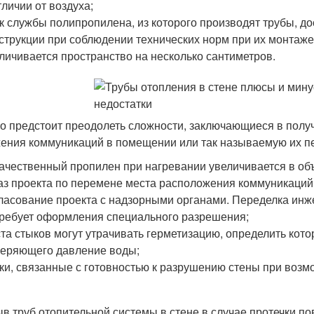
тличии от воздуха;
к службы полипропилена, из которого производят трубы, до
струкции при соблюдении технических норм при их монтаже
личивается пространство на несколько сантиметров.
о предстоит преодолеть сложности, заключающиеся в полу
ения коммуникаций в помещении или так называемую их п
ачественный пропилен при нагревании увеличивается в об
аз проекта по перемене места расположения коммуникаций
ласование проекта с надзорными органами. Переделка ин
ребует оформления специального разрешения;
та стыков могут утрачивать герметизацию, определить кот
еряющего давление воды;
ки, связанные с готовностью к разрушению стены при возм
в труб отопительной системы в стене в случае протечки 