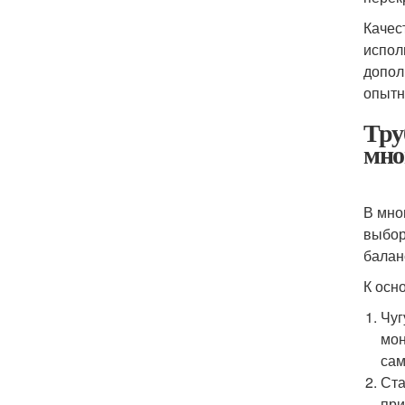
Качес
испол
допол
опытн
Тру
мно
В мно
выбор
балан
К осн
Чуг
мон
сам
Ста
при