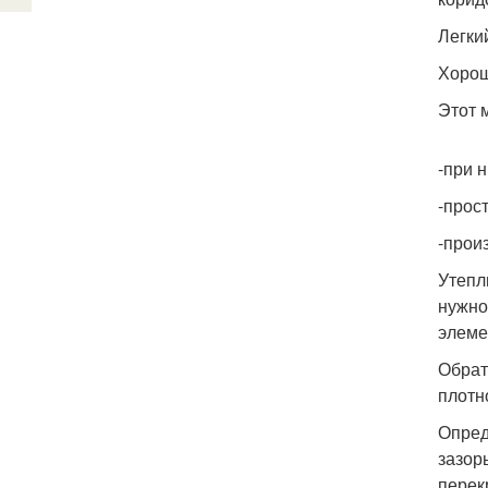
Легки
Хорош
Этот 
-при 
-прос
-прои
Утепл
нужно
элеме
Обрат
плотн
Опред
зазор
перек