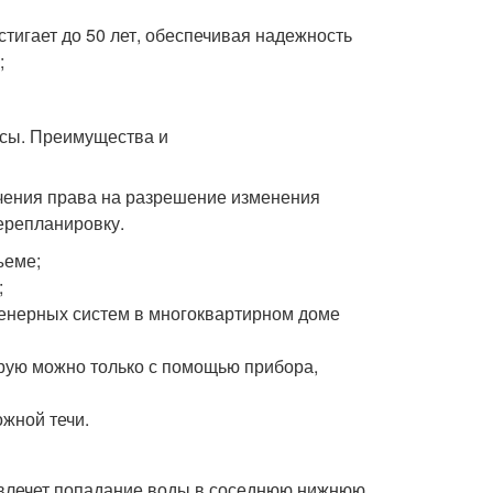
стигает до 50 лет, обеспечивая надежность
;
чения права на разрешение изменения
ерепланировку.
ъеме;
;
женерных систем в многоквартирном доме
орую можно только с помощью прибора,
ожной течи.
повлечет попадание воды в соседнюю нижнюю