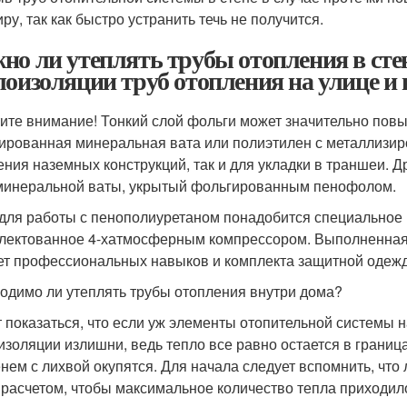
ру, так как быстро устранить течь не получится.
но ли утеплять трубы отопления в сте
лоизоляции труб отопления на улице и
ите внимание! Тонкий слой фольги может значительно повы
ированная минеральная вата или полиэтилен с металлизир
ения наземных конструкций, так и для укладки в траншеи. 
минеральной ваты, укрытый фольгированным пенофолом.
 для работы с пенополиуретаном понадобится специальное
лектованное 4-хатмосферным компрессором. Выполненная 
ет профессиональных навыков и комплекта защитной одеж
одимо ли утеплять трубы отопления внутри дома?
 показаться, что если уж элементы отопительной системы н
изоляции излишни, ведь тепло все равно остается в границ
нем с лихвой окупятся. Для начала следует вспомнить, что
 расчетом, чтобы максимальное количество тепла приходил