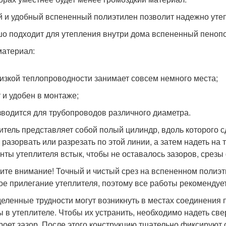
й и удобный вспененный полиэтилен позволит надежно уте
о подходит для утепления внутри дома вспененный пеноп
материал:
низкой теплопроводности занимает совсем немного места;
т и удобен в монтаже;
зводится для трубопроводов различного диаметра.
итель представляет собой полый цилиндр, вдоль которого 
 разорвать или разрезать по этой линии, а затем надеть на
нты утеплителя встык, чтобы не оставалось зазоров, срезы
ите внимание! Точный и чистый срез на вспененном полиэт
ое прилегание утеплителя, поэтому все работы рекомендует
еленные трудности могут возникнуть в местах соединения п
ы в утеплителе. Чтобы их устранить, необходимо надеть св
роет зазор. После этого конструкцию тщательно фиксируют 