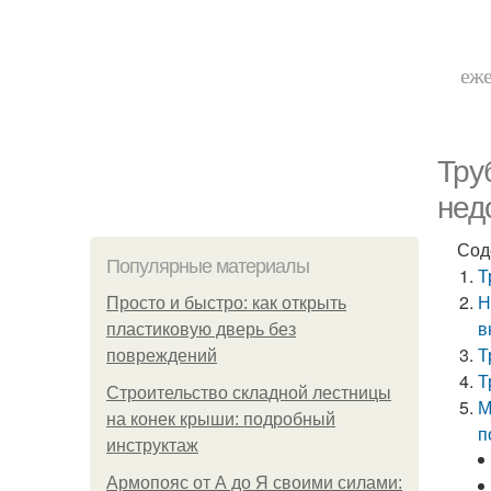
еже
Тру
нед
Сод
Популярные материалы
Т
Н
Просто и быстро: как открыть
в
пластиковую дверь без
Т
повреждений
Т
Строительство складной лестницы
М
на конек крыши: подробный
п
инструктаж
Армопояс от А до Я своими силами: