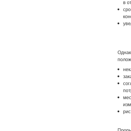
в о
сро
кон
уве
Однак
полож
нек
зак
сог
пот
мес
изм
рис
Проры