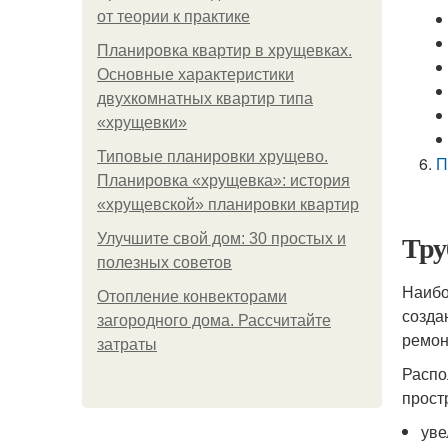
от теории к практике
Планировка квартир в хрущевках.
Основные характеристики
двухкомнатных квартир типа
«хрущевки»
Типовые планировки хрущево.
П
Планировка «хрущевка»: история
«хрущевской» планировки квартир
Тру
Улучшите свой дом: 30 простых и
полезных советов
Наибо
Отопление конвекторами
созда
загородного дома. Рассчитайте
ремон
затраты
Распо
прост
уве