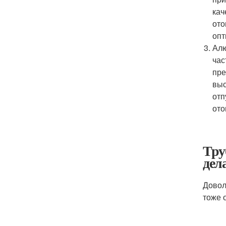
кач
ото
опт
Алю
час
пре
выс
отп
ото
Тру
дел
Довол
тоже 