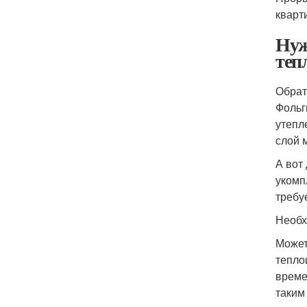
кварти
Нуж
теп
Обрат
Фольг
утепл
слой 
А вот
укомп
требу
Необх
Может
тепло
време
таким