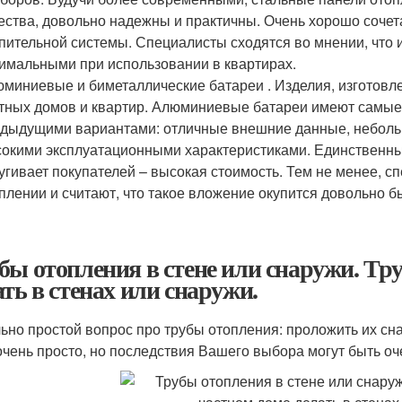
ества, довольно надежны и практичны. Очень хорошо соче
пительной системы. Специалисты сходятся во мнении, что
имальными при использовании в квартирах.
миниевые и биметаллические батареи . Изделия, изготовл
тных домов и квартир. Алюминиевые батареи имеют самые 
дыдущими вариантами: отличные внешние данные, небольш
окими эксплуатационными характеристиками. Единственный
угивает покупателей – высокая стоимость. Тем не менее, 
плении и считают, что такое вложение окупится довольно б
бы отопления в стене или снаружи. Тр
ать в стенах или снаружи.
ьно простой вопрос про трубы отопления: проложить их сна
очень просто, но последствия Вашего выбора могут быть о