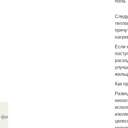
пола.
Следу
тепло
прячу
нагре
Если 
посту
расхо
улучш
жильц
Как п
Разво
неохо
испол
⇦
изоля
целес
корид