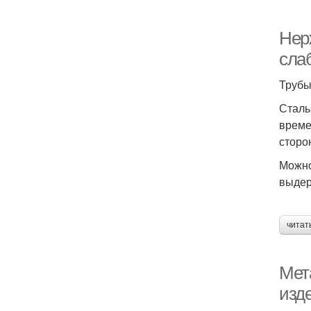
Нер
сла
Трубы
Сталь
време
сторо
Можно
выдер
читат
Мет
изд