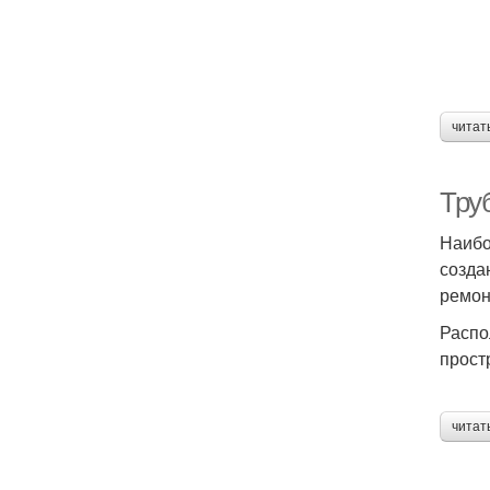
читат
Тру
Наибо
созда
ремон
Распо
прост
читат