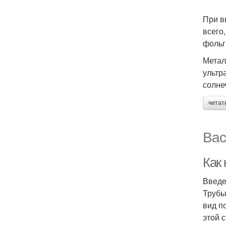
При в
всего
фольг
Метал
ультр
солне
читат
Вас
Как 
Введ
Трубы
вид п
этой 