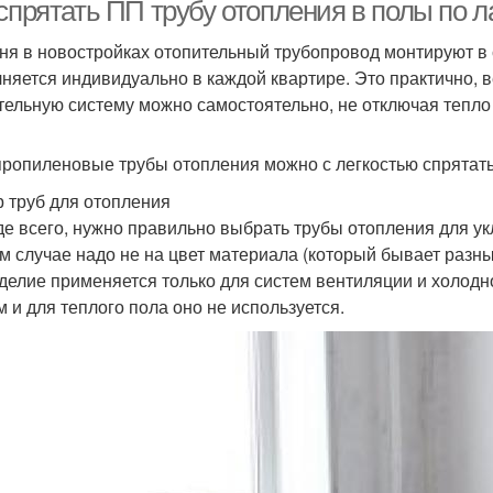
доме
полипропилена
спрятать ПП трубу отопления в полы по л
ня в новостройках отопительный трубопровод монтируют в с
няется индивидуально в каждой квартире. Это практично, 
олипропиленовые
Отопления в стяжке
Тр
тельную систему можно самостоятельно, не отключая тепло
трубы
ропиленовые трубы отопления можно с легкостью спрятать
 труб для отопления
Трубы из пластика
Стальные трубы
е всего, нужно правильно выбрать трубы отопления для укл
м случае надо не на цвет материала (который бывает разны
зделие применяется только для систем вентиляции и холод
Трубы для
м и для теплого пола оно не используется.
Отопительные трубы
Т
водоснабжения
Фитинги для
ержавеющие трубы
пол
нержавеющих труб