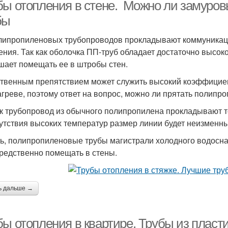
бы отопления в стене. Можно ли замуров
бы
липропиленовых трубопроводов прокладывают коммуникаци
ения. Так как оболочка ПП-труб обладает достаточно высок
шает помещать ее в штробы стен.
твенным препятствием может служить высокий коэффициен
агреве, поэтому ответ на вопрос, можно ли прятать полипро
ак трубопровод из обычного полипропилена прокладывают т
сутствия высоких температур размер линии будет неизменн
ть, полипропиленовые трубы магистрали холодного водосн
редственно помещать в стены.
ь дальше →
бы отопления в квартире. Трубы из пласт