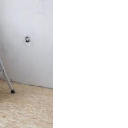
аллопластиковые
трубы