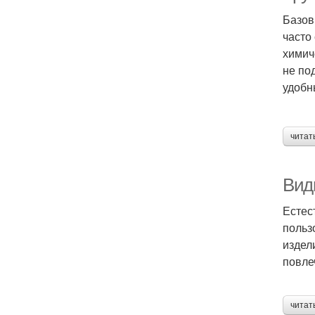
Базов
часто
химич
не по
удобн
читат
Вид
Естес
польз
издел
повле
читат