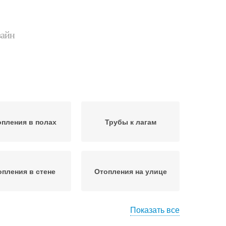
зайн
пления в полах
Трубы к лагам
опления в стене
Отопления на улице
Показать все
ления по технике
Отопления по стене