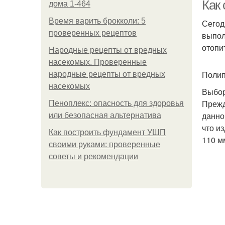
Как 
дома 1-464
Время варить брокколи: 5
Сегод
проверенных рецептов
выпол
П
отопи
Народные рецепты от вредных
насекомых. Проверенные
Полип
народные рецепты от вредных
насекомых
Выбор
Прежд
Пеноплекс: опасность для здоровья
данно
или безопасная альтернатива
что и
Как построить фундамент УШП
110 м
своими руками: проверенные
советы и рекомендации
Н