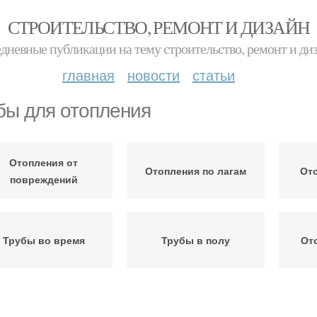
СТРОИТЕЛЬСТВО, РЕМОНТ И ДИЗАЙН
дневные публикации на тему строительство, ремонт и ди
главная
новости
статьи
бы для отопления
Отопления от
Отопления по лагам
Ото
повреждений
Трубы во время
Трубы в полу
От
топления в частном
Отопления из
Отоп