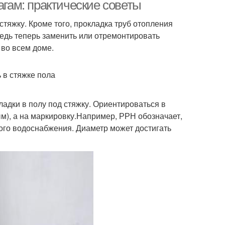
агам: практические советы
тяжку. Кроме того, прокладка труб отопления
ведь теперь заменить или отремонтировать
убы под стяжку
Отопления в квартире
 во всем доме.
 в стяжке пола
Трубы для
Пластиковые трубы
водопровода
адки в полу под стяжку. Ориентироваться в
м), а на маркировку.Например, РРН обозначает,
ного водоснабжения. Диаметр может достигать
рубы для воды
Металлические трубы
Фитинги для
Канализационные
ипропиленовых
трубы
труб