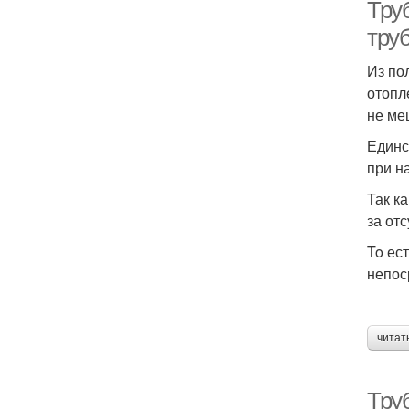
Тру
тру
Из по
отопл
не ме
Единс
при н
Так к
за от
To ес
непос
читат
Тру