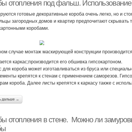
бы отопления под фальш. Использование
руются готовые декоративные короба очень легко, но и сто
льцы загородных домов и квартир предпочитают скрывать
картонными коробами.
ном случае монтаж маскирующей конструкции производитс
ается каркас;производится его обшивка гипсокартоном.
с для короба может изготавливаться из бруса или специаль
лементы крепятся к стенам с применением саморезов. Гипс
рам короба. Далее листы крепятся к каркасу также с испол
ь дальше →
бы отопления в стене. Можно ли замуров
бы