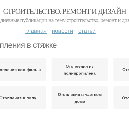
СТРОИТЕЛЬСТВО, РЕМОНТ И ДИЗАЙН
дневные публикации на тему строительство, ремонт и ди
главная
новости
статьи
пления в стяжке
Отопления из
опления под фальш
От
полипропилена
Отопления в частном
Отопления в полу
Ото
доме
топления по стене
Трубы для отопления