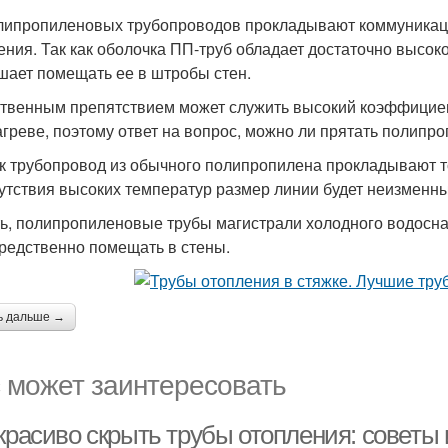
липропиленовых трубопроводов прокладывают коммуникаци
ения. Так как оболочка ПП-труб обладает достаточно высок
шает помещать ее в штробы стен.
твенным препятствием может служить высокий коэффициен
агреве, поэтому ответ на вопрос, можно ли прятать полипро
ак трубопровод из обычного полипропилена прокладывают т
сутствия высоких температур размер линии будет неизменн
ть, полипропиленовые трубы магистрали холодного водосн
редственно помещать в стены.
ь дальше →
 может заинтересовать
красиво скрыть трубы отопления: советы 