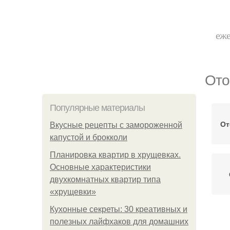
еже
Ото
Популярные материалы
От
Вкусные рецепты с замороженной
капустой и брокколи
Планировка квартир в хрущевках.
Основные характеристики
двухкомнатных квартир типа
«хрущевки»
Кухонные секреты: 30 креативных и
полезных лайфхаков для домашних
О