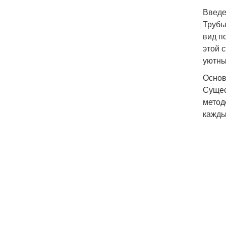
Введ
Трубы
вид п
этой 
уютны
Основ
Сущес
метод
кажды