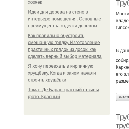
Тру
хозяек
Идеи для дерева на стене в
Монти
интерьере помещения. Основные
владе
преимущества отделки деревом
гипсо
Как правильно обустроить
смешанную грядку. Изготовление
практичных грядок из досок: как
В дан
сделать верный выбор материала
собир
Я хочу переехать в кирпичную
Карка
хрущёвку. Когда и зачем начали
его э
строить хрущёвки
разме
Томат Де Барао красный отзывы
фото. Красный
читат
Тру
тру