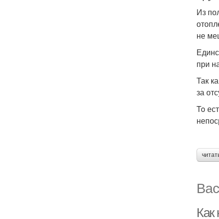
Из по
отопл
не ме
Единс
при н
Так к
за от
To ес
непос
читат
Вас
Как 