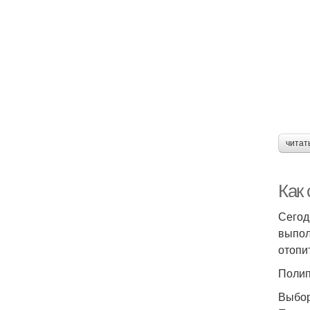
читат
Как 
Сегод
выпол
отопи
Полип
Выбор