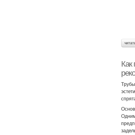
читат
Как
рек
Трубы
эстет
спрят
Основ
Одним
предп
задел