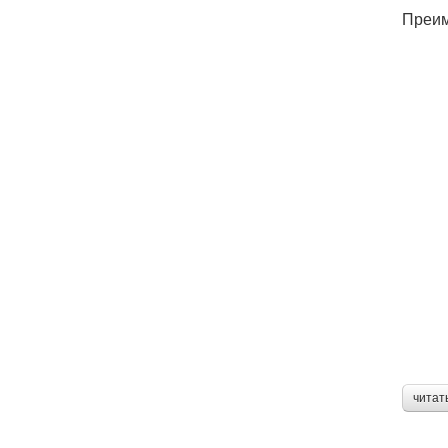
Преим
читат