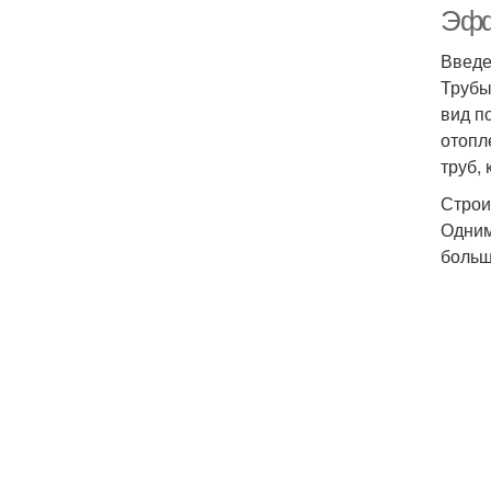
Эфф
Введ
Трубы
вид п
отопл
труб,
Строи
Одним
больш