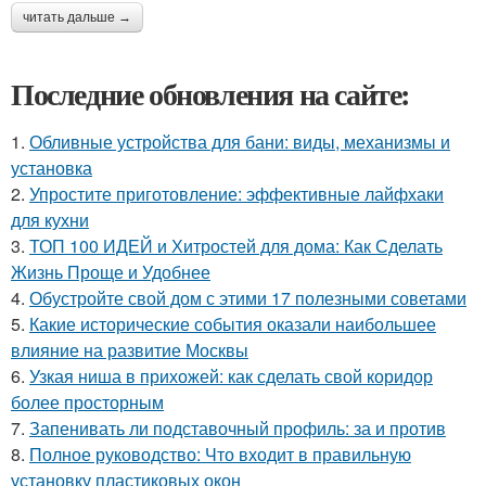
читать дальше →
Последние обновления на сайте:
1.
Обливные устройства для бани: виды, механизмы и
установка
2.
Упростите приготовление: эффективные лайфхаки
для кухни
3.
ТОП 100 ИДЕЙ и Хитростей для дома: Как Сделать
Жизнь Проще и Удобнее
4.
Обустройте свой дом с этими 17 полезными советами
5.
Какие исторические события оказали наибольшее
влияние на развитие Москвы
6.
Узкая ниша в прихожей: как сделать свой коридор
более просторным
7.
Запенивать ли подставочный профиль: за и против
8.
Полное руководство: Что входит в правильную
установку пластиковых окон