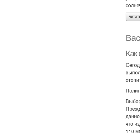
солне
читат
Вас
Как 
Сегод
выпол
отопи
Полип
Выбор
Прежд
данно
что и
110 м