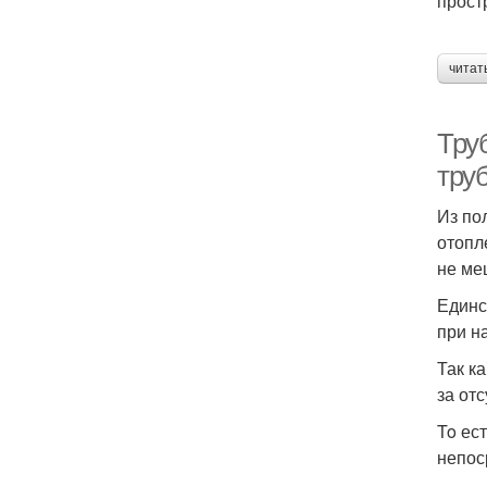
прост
читат
Тру
тру
Из по
отопл
не ме
Единс
при н
Так к
за от
To ес
непос