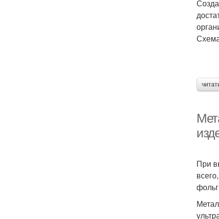
Созда
доста
орган
Схема
читат
Мет
изд
При в
всего
фольг
Метал
ультр