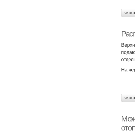
читат
Рас
Верхн
подаю
отдел
На че
читат
Можн
отоп