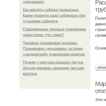
Рас
«хрущевки»
тру
Как крепить сайдинг правильно.
Какие правила надо соблюдать при
Полип
установке сайдинга
давно
строи
Современные типовые планировки
своим
новостроек. Что такое?
Типовые планировки хрущево.
Основ
Планировка «хрущевка»: история
«хрущевской» планировки квартир
Почему у кротона опадают листья.
читат
Другие причины увядания листьев
кротона
Мар
ото
Этот 