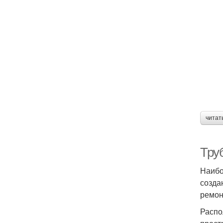
читат
Тру
Наибо
созда
ремон
Распо