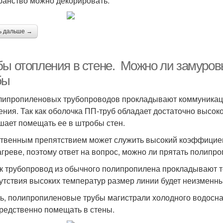
ранство можно декорировать.
ь дальше →
бы отопления в стене. Можно ли замуров
бы
липропиленовых трубопроводов прокладывают коммуникаци
ения. Так как оболочка ПП-труб обладает достаточно высок
шает помещать ее в штробы стен.
твенным препятствием может служить высокий коэффициен
агреве, поэтому ответ на вопрос, можно ли прятать полипро
ак трубопровод из обычного полипропилена прокладывают т
сутствия высоких температур размер линии будет неизменн
ть, полипропиленовые трубы магистрали холодного водосн
редственно помещать в стены.