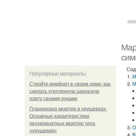
еже
Мар
сим
Сод
Популярные материалы
М
М
Стройте комфорт в своем доме: как
сделать утепленную шведскую
плиту своими руками
Планировка квартир в хрущевках.
Основные характеристики
двухкомнатных квартир типа
О
«хрущевки»
В