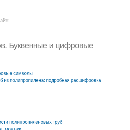
зайн
в. Буквенные и цифровые
фровые символы
б из полипропилена: подробная расшифровка
ости полипропиленовых труб
а, монтаж