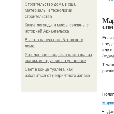
Строительство дома в сша.
Материалы и технологии
строительства
Мар
сим
Какие легенды и мифы связаны с
историей Архангельска
Если 
Высота панельного 5 этажного
предс
дома.
или и
Утепленная шведская плита шаг за
(мужч
шагом: инструкция по установке
Тем н
Свет в конце туалета: как
расш
избавиться от неприятного запаха
Полип
Марки
Дав