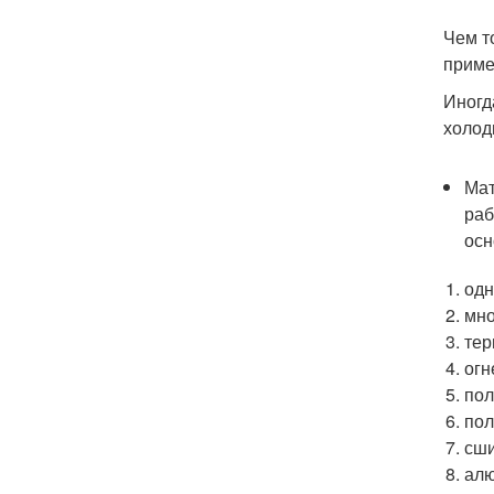
Чем т
приме
Иногд
холод
Мат
раб
осн
одн
мно
тер
огн
пол
по
сш
ал