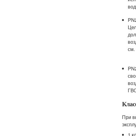
вод
PN2
Цел
дол
воз
см.
PN2
сво
воз
ГВС
Клас
При в
экспл
1 к