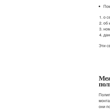
Пом
о с
об 
ном
дан
Эти с
Меж
пол
Полип
монта
они п