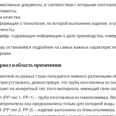
мативные документы, в соответствии с которыми изготовл
ламенты.
к качества.
ормация о технологии, по которой выполнено изделие, и 
чность).
цифр, содержащих информацию о дате производства, номере 
ерь остановимся подробнее на самых важных характеристи
ровке.
риал и область применения
овители из разных стран пользуются немного различными о
 присутствовать, демонстрируя, что труба изготовлена из
вают на конкретный тип этого материала, имеющий свои св
 (РР-тип 1, РР-1) – труба изготовлена из гомополимера. В
ипропилена она предназначена только для холодной воды, 
 (РР-тип 2, РР-2) – изделие выполнено из блоксополимера
оснабжения и в низкотемпературных видах систем отоплен