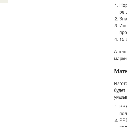
Нор
рег
Зна
Инф
про
15 
А теп
марки
Мате
Изгот
будет
указы
РPН
пол
РРВ
вод