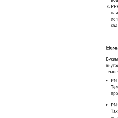
PPR
наи
исп
ква
Номи
Буквы
внутр
темпе
PN1
Тем
про
PN1
Так
исп