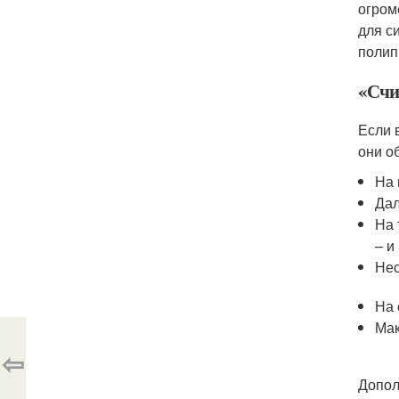
огром
для с
полип
«Счи
Если 
они о
На 
Дал
На 
– и
Нес
На 
Мак
⇦
Допол