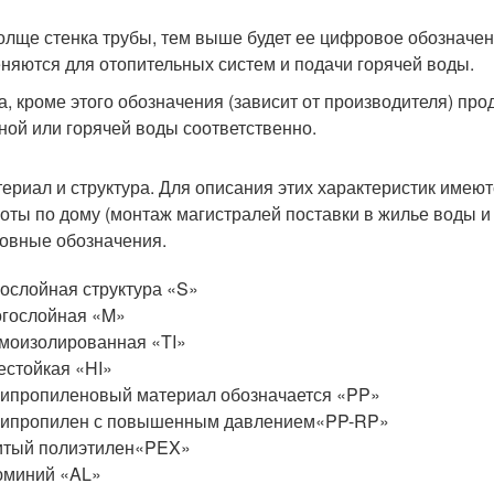
олще стенка трубы, тем выше будет ее цифровое обозначен
няются для отопительных систем и подачи горячей воды.
а, кроме этого обозначения (зависит от производителя) про
ной или горячей воды соответственно.
ериал и структура. Для описания этих характеристик име
оты по дому (монтаж магистралей поставки в жилье воды и
овные обозначения.
ослойная структура «S»
гослойная «M»
моизолированная «TI»
естойкая «HI»
ипропиленовый материал обозначается «PP»
липропилен с повышенным давлением«PP-RP»
итый полиэтилен«PEX»
юминий «AL»