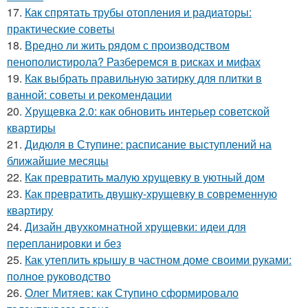
17.
Как спрятать трубы отопления и радиаторы:
практические советы
18.
Вредно ли жить рядом с производством
пенополистирола? Разберемся в рисках и мифах
19.
Как выбрать правильную затирку для плитки в
ванной: советы и рекомендации
20.
Хрущевка 2.0: как обновить интерьер советской
квартиры
21.
Дидюля в Ступине: расписание выступлений на
ближайшие месяцы
22.
Как превратить малую хрущевку в уютный дом
23.
Как превратить двушку-хрущевку в современную
квартиру
24.
Дизайн двухкомнатной хрущевки: идеи для
перепланировки и без
25.
Как утеплить крышу в частном доме своими руками:
полное руководство
26.
Олег Митяев: как Ступино сформировало