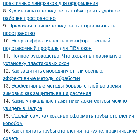
практичных лайфхаков для оформления
8.
Кухня-ниша в коридоре: как обустроить удобное
рабочее пространство
9.
Прихожая в нише коридора: как организовать
пространство
10.
Энергоэффективность и комфорт: Теплый
подставочный профиль для ПВХ окон
11.
Полное руководство: Что входит в правильную
установку пластиковых окон
12.
Как защитить смородину от тли осенью:
эффективные методы обработки
13.
Эффективные методы борьбы с тлей во время
зимовки: как защитить ваши растения
14.
Какие уникальные памятники архитектуры можно
увидеть в Калуге
15.
Сделай сам: как красиво оформить трубы отопления
коробом
16.
Как спрятать трубы отопления на кухне: практические
советы